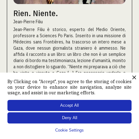
Rien. Niente.
Jean-Pierre Filiu
Jean-Pierre Filiu è storico, esperto del Medio Oriente,
professore a Sciences Po Paris. Inserito in una missione di
Médecins sans Frontières, ha trascorso un intero mese a
Gaza, dove nessun giornalista straniero è ammesso. Ne
affida il racconto a un libro: un libro che non è un semplice
diario di bordo ma testimonianza, lezione d’umanità, monito
a non distogliere lo sguardo. “Niente mi preparava a ciò che
ho visto e vissuto a Gaza […] Era necessario vederlo e
viverlo, per ritrovare a Gaza non soltanto il senso delle
By Clicking on "Accept", you agree to the storing of cookies
parole, ma anche i semplici valori della nostra umanità
on your device to enhance site navigation, analyze site
comune”
usage, and assist in our marketing efforts.

CONTINUA A LEGGERE
Accept All
Deny All
Cookie Settings