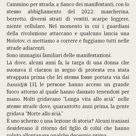
Cammino per strada, a fianco dei manifestanti, con lo
stesso abbigliamento del 2022: mascherina,
berretto, diversi strati di vestiti, scarpe leggere,
niente cellulare. Nel momento in cui i guardiani
della rivoluzione attaccano e qualcuno lancia una
Molotov, ci mettiamo a correre e fuggiamo tutti nelle
strade adiacenti.
Sono immagini familiari delle manifestazioni.
Là dove, alcuni anni fa, la targa di una donna che
suonava il clacson in segno di protesta era stata
strappata prima che lei stessa fosse portata via dai
bassidji
s [3], le persone hanno acceso un grande
fuoco attorno al quale hanno danzato tenendosi per
mano. Molti gridavano “Lunga vita allo scià” nelle
stesse strade dove, quarantotto anni prima, la gente
gridava “Morte allo scià.”
È uno scherzo o una lezione di storia? Alcuni iraniani
desiderano il ritorno del figlio di colui che hanno
voluto allontanare qualche decennio prima.