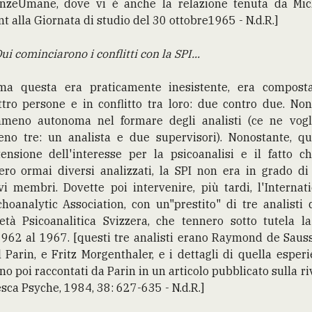
enzeUmane, dove vi è anche la relazione tenuta da Mic
nt alla Giornata di studio del 30 ottobre1965 - N.d.R.]
ui cominciarono i conflitti con la SPI...
 ma questa era praticamente inesistente, era compost
tro persone e in conflitto tra loro: due contro due. No
meno autonoma nel formare degli analisti (ce ne vogl
eno tre: un analista e due supervisori). Nonostante, qui
tensione dell'interesse per la psicoanalisi e il fatto c
ero ormai diversi analizzati, la SPI non era in grado di
i membri. Dovette poi intervenire, più tardi, l'Internat
hoanalytic Association, con un"prestito" di tre analisti 
età Psicoanalitica Svizzera, che tennero sotto tutela l
962 al 1967. [questi tre analisti erano Raymond de Saus
 Parin, e Fritz Morgenthaler, e i dettagli di quella esper
no poi raccontati da Parin in un articolo pubblicato sulla ri
sca Psyche, 1984, 38: 627-635 - N.d.R.]