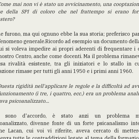
ome mai non vi è stato un avvicinamento, una cooptazion
te della SPI di coloro che nel frattempo si erano for
estero?
e furono, ma qui ognuno ebbe la sua storia; preferisco pa
 fenomeno generale.Ricordo ad esempio un documento della
ui si voleva impedire ai propri aderenti di frequentare i 
nostro Centro, anche come docenti. Ma il problema rimane
sa rivalità esistente, tra gli iniziatori e lo stallo in c
azione rimase per tutti gli anni 1950 e i primi anni 1960.
uesta rigidità nell'applicare le regole e la difficoltà ad av
unzionamento (i tre, i quattro, ecc.) era un problema anali
va psicoanalizzato...
 sono d'accordo, è stato anzi un problema m
oanalizzato, divenne fonte di un forte psicanalismo int
he Lacan, cui voi vi riferite, aveva cercato di metter
enza tutte le contraddizioni legate al tema della formazi