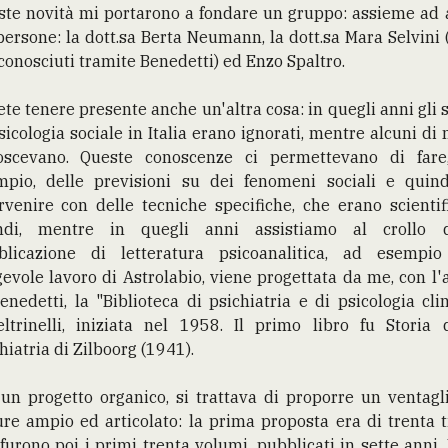
te novità mi portarono a fondare un gruppo: assieme ad 
persone: la dott.sa Berta Neumann, la dott.sa Mara Selvini (
conosciuti tramite Benedetti) ed Enzo Spaltro.
te tenere presente anche un'altra cosa: in quegli anni gli 
sicologia sociale in Italia erano ignorati, mentre alcuni di n
oscevano. Queste conoscenze ci permettevano di fare
mpio, delle previsioni su dei fenomeni sociali e quind
rvenire con delle tecniche specifiche, che erano scientif
ndi, mentre in quegli anni assistiamo al crollo d
blicazione di letteratura psicoanalitica, ad esempio
evole lavoro di Astrolabio, viene progettata da me, con l'
enedetti, la "Biblioteca di psichiatria e di psicologia clin
ltrinelli, iniziata nel 1958. Il primo libro fu Storia 
hiatria di Zilboorg (1941).
un progetto organico, si trattava di proporre un ventagl
ure ampio ed articolato: la prima proposta era di trenta ti
furono poi i primi trenta volumi, pubblicati in sette anni.