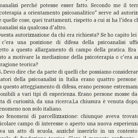
coanalisi perché potesse esser fatto. Secondo me il ter
coterapia a orientamento psicoanalitico" serve ad autori
e quelle cose, quei trattamenti, rispetto a cui si ha l'idea c
oanalisi sia qualcosa d'altro.
 Questa autorizzazione da chi era richiesta? Se ho capito lei
 c'era una posizione di difesa della psicoanalisi uffic
petto a questo allargamento di campo della pratica. Era 
to a motivare la mediazione della psicoterapia o c'era 
ragione teorica?
.
Devo dire che da parte di quelli che possiamo considerar
iatori della psicoanalisi in Italia erano quattro person
a questo atteggiamento di difesa, erano persone estrema
onibili a vari tipi di esperienza. Erano persone mosse d
ta di curiosità, da una ricerca.La chiusura è venuta dopo
enomeno non solo italiano.
no fenomeni di parcellizzazione: chiunque aveva trovat
icolare campo di interesse o aperto una nuova esperienz
eva un atto di scuola, anziché inserirlo in un contesto