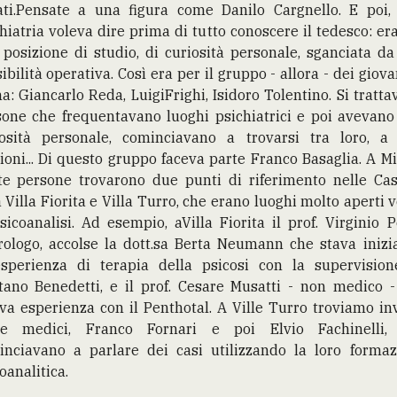
lati.Pensate a una figura come Danilo Cargnello. E poi, 
hiatria voleva dire prima di tutto conoscere il tedesco: er
posizione di studio, di curiosità personale, sganciata d
ibilità operativa. Così era per il gruppo - allora - dei giova
: Giancarlo Reda, LuigiFrighi, Isidoro Tolentino. Si tratta
sone che frequentavano luoghi psichiatrici e poi avevano
iosità personale, cominciavano a trovarsi tra loro, a 
ioni... Di questo gruppo faceva parte Franco Basaglia. A M
te persone trovarono due punti di riferimento nelle Cas
 Villa Fiorita e Villa Turro, che erano luoghi molto aperti 
sicoanalisi. Ad esempio, aVilla Fiorita il prof. Virginio P
rologo, accolse la dott.sa Berta Neumann che stava inizi
esperienza di terapia della psicosi con la supervision
tano Benedetti, e il prof. Cesare Musatti - non medico -
va esperienza con il Penthotal. A Ville Turro troviamo in
e medici, Franco Fornari e poi Elvio Fachinelli,
inciavano a parlare dei casi utilizzando la loro formaz
oanalitica.