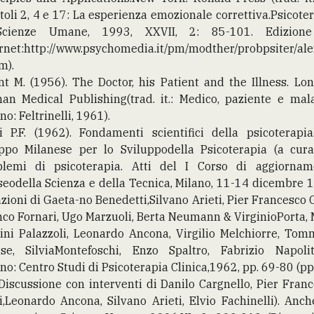
toli 2, 4 e 17: La esperienza emozionale correttiva.Psicote
cienze Umane, 1993, XXVII, 2: 85-101. Edizion
rnet:http://www.psychomedia.it/pm/modther/probpsiter/al
m).
nt M. (1956). The Doctor, his Patient and the Illness. Lo
an Medical Publishing(trad. it.: Medico, paziente e mala
no: Feltrinelli, 1961).
i P.F. (1962). Fondamenti scientifici della psicoterapia
ppo Milanese per lo Sviluppodella Psicoterapia (a cura 
blemi di psicoterapia. Atti del I Corso di aggiornam
eodella Scienza e della Tecnica, Milano, 11-14 dicembre 
zioni di Gaeta-no Benedetti,Silvano Arieti, Pier Francesco G
co Fornari, Ugo Marzuoli, Berta Neumann & VirginioPorta,
ini Palazzoli, Leonardo Ancona, Virgilio Melchiorre, To
ise, SilviaMontefoschi, Enzo Spaltro, Fabrizio Napolita
no: Centro Studi di Psicoterapia Clinica,1962, pp. 69-80 (pp
Discussione con interventi di Danilo Cargnello, Pier Fran
i,Leonardo Ancona, Silvano Arieti, Elvio Fachinelli). Anch