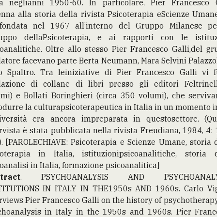
lia neglianni 1950-60. In particolare, Pier Francesco G
nna alla storia della rivista Psicoterapia eScienze Uman
 fondata nel 1967 all’interno del Gruppo Milanese pe
luppo dellaPsicoterapia, e ai rapporti con le istituz
oanalitiche. Oltre allo stesso Pier Francesco Galli,del g
atore facevano parte Berta Neumann, Mara Selvini Palazzo
o Spaltro. Tra leiniziative di Pier Francesco Galli vi f
azione di collane di libri presso gli editori Feltrinel
mi) e Bollati Boringhieri (circa 350 volumi), che serviv
odurre la culturapsicoterapeutica in Italia in un momento i
niversità era ancora impreparata in questosettore. (Qu
rvista è stata pubblicata nella rivista Freudiana, 1984, 4:
). [PAROLECHIAVE: Psicoterapia e Scienze Umane, storia d
oterapia in Italia, istituzionipsicoanalitiche, storia 
oanalisi in Italia, formazione psicoanalitica]
tract
. PSYCHOANALYSIS AND PSYCHOANALY
TITUTIONS IN ITALY IN THE1950s AND 1960s. Carlo Vig
rviews Pier Francesco Galli on the history of psychothera
choanalysis in Italy in the 1950s and 1960s. Pier Franc