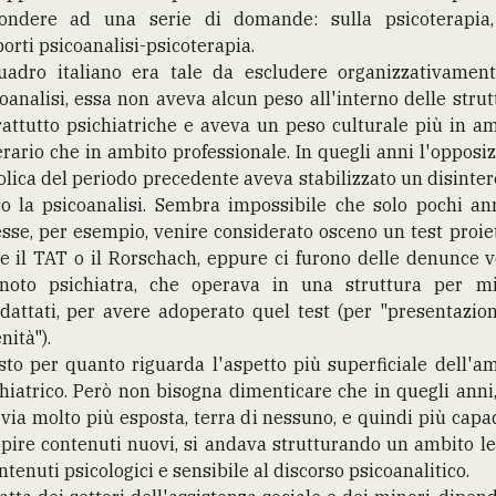
pondere ad una serie di domande: sulla psicoterapia,
orti psicoanalisi-psicoterapia.
quadro italiano era tale da escludere organizzativament
oanalisi, essa non aveva alcun peso all'interno delle strut
attutto psichiatriche e aveva un peso culturale più in a
erario che in ambito professionale. In quegli anni l'opposi
olica del periodo precedente aveva stabilizzato un disinte
o la psicoanalisi. Sembra impossibile che solo pochi an
sse, per esempio, venire considerato osceno un test proie
 il TAT o il Rorschach, eppure ci furono delle denunce 
noto psichiatra, che operava in una struttura per mi
dattati, per avere adoperato quel test (per "presentazio
nità").
to per quanto riguarda l'aspetto più superficiale dell'a
hiatrico. Però non bisogna dimenticare che in quegli anni
via molto più esposta, terra di nessuno, e quindi più capa
pire contenuti nuovi, si andava strutturando un ambito l
ntenuti psicologici e sensibile al discorso psicoanalitico.