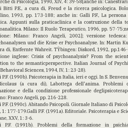
rche di Psicologia, 1990, XIV, 4: 39-58[anche in: Canestrari
i Bitti P.E., a cura di, Freud e la ricerca psicologica. Bol
lino, 1993, pp. 173-188; anche in: Galli P.F., La persona
ica. Appunti sulla praticaclinica e la costruzione della t
oanalitica. Milano: Il Ruolo Terapeutico, 1996, pp. 57-75;
zione: Milano: Franco Angeli, 2002]; versione tedesca:
hoanalysen und die Krise er Psychoanalyse. In: Martin Ku
ra di, Entfernte Wahreit. TŸbingen: Diskord, 1992, pp.146
ione inglese: Crisis of psychoanalysis? From the scient
tion to the semanticperspective. Italian Journal of Psych
Behavioral Sciences, 1994, IV, 1: 23-28).
i P.F. (1990b). Psicoterapia in Italia, ieri e oggi. In S. Benven
Nicolaus (a cura di), Labottega dell'anima. Problemi d
azione e della condizione professionale deglipsicoterap
no: Franco Angeli, pp. 216-228.
i P.F. (1990c). Abitando Psicopoli. Giornale Italiano di Psicol
, 1: 177-179.Galli P.F. (1991a). Editoriale. Psicoterapia e Sc
e, XXV, 1: 3-6.
li P.F. (1991b). Problemi della formazione in psichiat