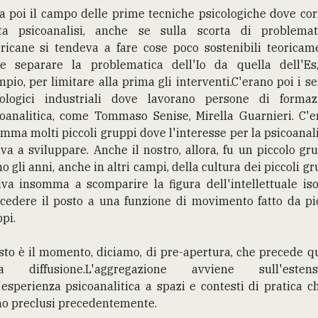
a poi il campo delle prime tecniche psicologiche dove co
ta psicoanalisi, anche se sulla scorta di problemat
ricane si tendeva a fare cose poco sostenibili teoricame
e separare la problematica dell'Io da quella dell'Es
pio, per limitare alla prima gli interventi.C'erano poi i se
cologici industriali dove lavorano persone di formaz
coanalitica, come Tommaso Senise, Mirella Guarnieri. C'e
mma molti piccoli gruppi dove l'interesse per la psicoanali
va a sviluppare. Anche il nostro, allora, fu un piccolo gr
o gli anni, anche in altri campi, della cultura dei piccoli gr
va insomma a scomparire la figura dell'intellettuale iso
cedere il posto a una funzione di movimento fatto da pi
pi.
to è il momento, diciamo, di pre-apertura, che precede q
la diffusione.L'aggregazione avviene sull'estens
'esperienza psicoanalitica a spazi e contesti di pratica c
no preclusi precedentemente.