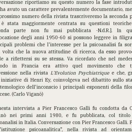
versazione riportiamo su questo numero la fase introdutt
 ha avuto un carattere prevalentemente documentario, me
prossimo numero della rivista trascriveremo la seconda 
 è stata maggiormente centrata su questioni teoriche
onda parte non fu mai pubblicata -N.d.R.]. In qu
ocazione degli anni 1950-60 si possono leggere in filigr
cipali problemi che l'interesse per la psicoanalisi fa so
 volta che la nuova attitudine di ricerca, da esso provo
de a riflettersi su se stessa. Va ricordato che nel mede
iodo in Francia era attivo quel movimento che t
essione nella rivista
L'Evolution Psychiatrique
e che, g
 iniziative di Henri Ey, coinvolgeva nel dibattito sullo st
temologico dell'inconscio i principali esponenti della filo
cese. (Carlo Viganò)
uesta intervista a Pier Francesco Galli fu condotta da C
anò nei primi anni 1980, e fu pubblicata, col titolo
oanalisi in Italia. Conversazione con Pier Francesco Galli. 
L'istituzione psicoanalitica", nella rivista ad orientam