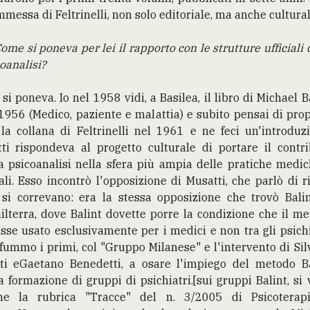
messa di Feltrinelli, non solo editoriale, ma anche cultural
ome si poneva per lei il rapporto con le strutture ufficiali 
oanalisi?
si poneva. Io nel 1958 vidi, a Basilea, il libro di Michael B
1956 (Medico, paziente e malattia) e subito pensai di pro
la collana di Feltrinelli nel 1961 e ne feci un'introduz
tti rispondeva al progetto culturale di portare il contr
a psicoanalisi nella sfera più ampia delle pratiche medi
ali. Esso incontrò l'opposizione di Musatti, che parlò di r
 si correvano: era la stessa opposizione che trovò Balin
ilterra, dove Balint dovette porre la condizione che il m
sse usato esclusivamente per i medici e non tra gli psichi
fummo i primi, col "Gruppo Milanese" e l'intervento di Si
eti eGaetano Benedetti, a osare l'impiego del metodo Ba
a formazione di gruppi di psichiatri.[sui gruppi Balint, si
he la rubrica "Tracce" del n. 3/2005 di Psicoterap