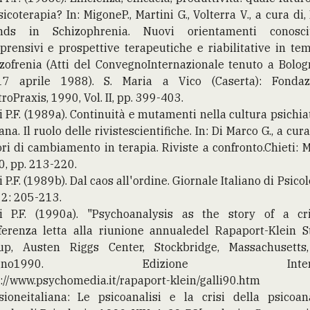
sicoterapia? In: MigoneP., Martini G., Volterra V., a cura di
nds in Schizophrenia. Nuovi orientamenti conoscit
rensivi e prospettive terapeutiche e riabilitative in te
zofrenia (Atti del ConvegnoInternazionale tenuto a Bolog
17 aprile 1988). S. Maria a Vico (Caserta): Fondaz
roPraxis, 1990, Vol. II, pp. 399-403.
i P.F. (1989a). Continuità e mutamenti nella cultura psichia
iana. Il ruolo delle rivistescientifiche. In: Di Marco G., a cura 
ori di cambiamento in terapia. Riviste a confronto.Chieti: Me
, pp. 213-220.
i P.F. (1989b). Dal caos all'ordine. Giornale Italiano di Psicol
 2: 205-213.
li P.F. (1990a). "Psychoanalysis as the story of a cris
ferenza letta alla riunione annualedel Rapaport-Klein S
up, Austen Riggs Center, Stockbridge, Massachusetts
iugno1990. Edizione Interne
://www.psychomedia.it/rapaport-klein/galli90.htm
sioneitaliana: Le psicoanalisi e la crisi della psicoana