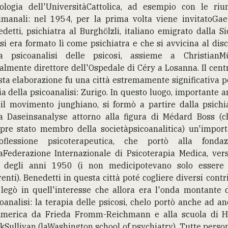
cologia dell'UniversitàCattolica, ad esempio con le riun
timanali: nel 1954, per la prima volta viene invitatoGae
detti, psichiatra al Burghölzli, italiano emigrato dalla Sic
si era formato lì come psichiatra e che si avvicina al dis
la psicoanalisi delle psicosi, assieme a ChristianMül
almente direttore dell'Ospedale di Céry a Losanna. Il cent
ta elaborazione fu una città estremamente significativa p
ia della psicoanalisi: Zurigo. In questo luogo, importante 
il movimento junghiano, si formò a partire dalla psichi
la Daseinsanalyse attorno alla figura di Médard Boss (c
pre stato membro della societàpsicoanalitica) un'import
roflessione psicoterapeutica, che portò alla fondaz
aFederazione Internazionale di Psicoterapia Medica, ver
e degli anni 1950 (i non medicipotevano solo essere 
enti). Benedetti in questa città poté cogliere diversi contr
legò in quell'interesse che allora era l'onda montante 
oanalisi: la terapia delle psicosi, chelo portò anche ad a
America da Frieda Fromm-Reichmann e alla scuola di H
kSullivan (laWashington school of psychiatry). Tutte perso