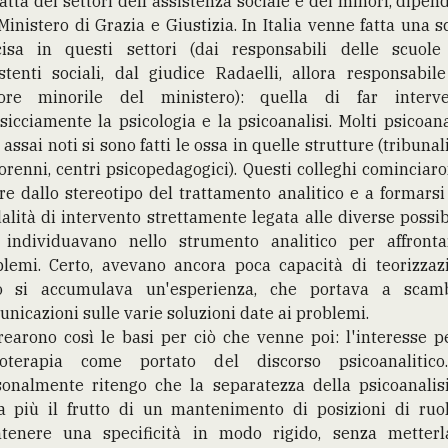
ratta dei settori dell'assistenza sociale e dei minori, dipen
Ministero di Grazia e Giustizia. In Italia venne fatta una s
cisa in questi settori (dai responsabili delle scuole
stenti sociali, dal giudice Radaelli, allora responsabil
tore minorile del ministero): quella di far interve
icciamente la psicologia e la psicoanalisi. Molti psicoana
 assai noti si sono fatti le ossa in quelle strutture (tribunal
renni, centri psicopedagogici). Questi colleghi cominciar
re dallo stereotipo del trattamento analitico e a formars
lità di intervento strettamente legata alle diverse possib
 individuavano nello strumento analitico per affronta
blemi. Certo, avevano ancora poca capacità di teorizzazi
ò si accumulava un'esperienza, che portava a scam
nicazioni sulle varie soluzioni date ai problemi.
rearono così le basi per ciò che venne poi: l'interesse p
coterapia come portato del discorso psicoanalitico
sonalmente ritengo che la separatezza della psicoanalisi
a più il frutto di un mantenimento di posizioni di ruol
tenere una specificità in modo rigido, senza metterl