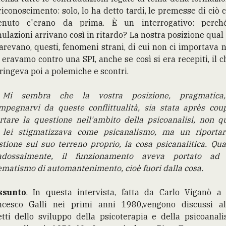
riconoscimento: solo, lo ha detto tardi, le premesse di ciò 
enuto c'erano da prima. È un interrogativo: perch
ulazioni arrivano così in ritardo? La nostra posizione qual
arevano, questi, fenomeni strani, di cui non ci importava n
eravamo contro una SPI, anche se così si era recepiti, il c
ringeva poi a polemiche e scontri.
:
Mi sembra che la vostra posizione, pragmatica
impegnarvi da queste conflittualità, sia stata après cou
rtare la questione nell'ambito della psicoanalisi, non q
 lei stigmatizzava come psicanalismo, ma un riportar
tione sul suo terreno proprio, la cosa psicanalitica. Qu
adossalmente, il funzionamento aveva portato ad
matismo di automantenimento, cioè fuori dalla cosa.
ssunto
. In questa intervista, fatta da Carlo Viganò a
ncesco Galli nei primi anni 1980,vengono discussi al
tti dello sviluppo della psicoterapia e della psicoanali