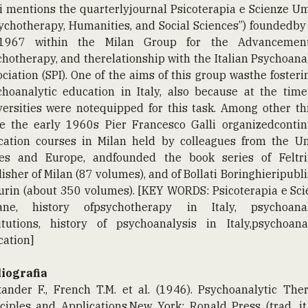
i mentions the quarterlyjournal Psicoterapia e Scienze 
ychotherapy, Humanities, and Social Sciences”) foundedb
1967 within the Milan Group for the Advancemen
hotherapy, and therelationship with the Italian Psychoana
ciation (SPI). One of the aims of this group wasthe fosteri
choanalytic education in Italy, also because at the time
ersities were notequipped for this task. Among other th
ce the early 1960s Pier Francesco Galli organizedcontin
cation courses in Milan held by colleagues from the Un
tes and Europe, andfounded the book series of Feltrin
isher of Milan (87 volumes), and of Bollati Boringhieripubl
urin (about 350 volumes). [KEY WORDS: Psicoterapia e Sc
ne, history ofpsychotherapy in Italy, psychoanal
titutions, history of psychoanalysis in Italy,psychoanal
ation]
liografia
ander F., French T.M. et al. (1946). Psychoanalytic The
ciples and Applications.New York: Ronald Press (trad. it