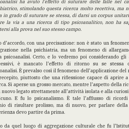
oanalisi ha avuto l'effetto di suturare delle falle nel 
hiatrico, stimolando questa ricerca molto recettiva, ma 
a in grado di suturare se stessa, di darsi un corpus unitari
re la via a una ricerca di tipo psicoanalitico, non ha s
ersi alla prova nel suo stesso campo.
 d'accordo, con una precisazione: non è stato un fenome
egrazione nella psichiatria, ma un fenomeno di allargam
a psicoanalisi. Certo, e lo vedremo poi considerando gli
cessivi, è mancato l'effetto di ritorno su se stessa d
oanalisi. È prevalso così il fenomeno dell'applicazione del 
recepito, piuttosto che una riflessione capace di aprire 
rca. Si aperse un grosso mercato, mentre l'aspetto della ri
i nuovo legato strettamente all'attività isolata e alla curiosi
cuno. E fu lo psicanalismo. È tale l'afflusso di ricord
hio di risultare prolisso, ma di nuovo, per parlare dell
rienza devo partire da prima.
o da quel luogo di aggregazione culturale che fu l'Istitu