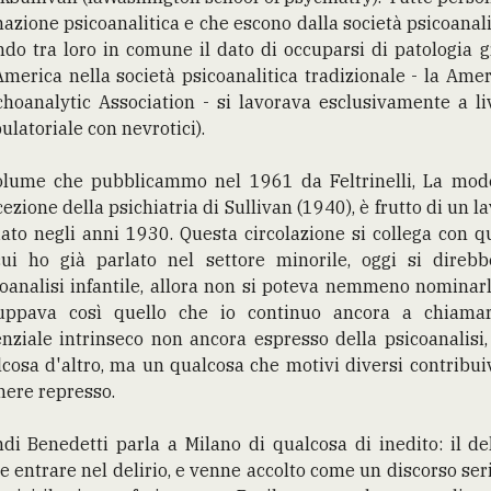
azione psicoanalitica e che escono dalla società psicoanali
do tra loro in comune il dato di occuparsi di patologia 
America nella società psicoanalitica tradizionale - la Ame
hoanalytic Association - si lavorava esclusivamente a li
latoriale con nevrotici).
volume che pubblicammo nel 1961 da Feltrinelli, La mod
ezione della psichiatria di Sullivan (1940), è frutto di un l
iato negli anni 1930. Questa circolazione si collega con q
cui ho già parlato nel settore minorile, oggi si direbb
oanalisi infantile, allora non si poteva nemmeno nominarl
luppava così quello che io continuo ancora a chiamar
nziale intrinseco non ancora espresso della psicoanalisi
cosa d'altro, ma un qualcosa che motivi diversi contribu
nere represso.
di Benedetti parla a Milano di qualcosa di inedito: il del
 entrare nel delirio, e venne accolto come un discorso seri