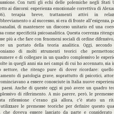
ussione. Con tutti gli echi delle polemiche negli Stati 
etto ai discorsi: esperienza emozionale correttiva di Alex
46), terapia breve, trattamenti attivi in relaz
abbreviamento o al successo, si era di fronte all'esigenza, p
coanalisi, di mantenere un discorso unitario ed una coer
sa come specificità psicoanalitica. Questa coerenza riteng
se più a che fare con fenomeni sociali di ordine difensivo
ere un portato della teoria analitica. Oggi, secondo
poniamo di molti strumenti teorici che permetton
sumere e di collegare in un quadro complessivo le esper
olte in quegli anni sia nei campi di cui ho accennato, sia 
ro settore, che ritengo pure di dover ricordare: quello
tamento di patologia grave, soprattutto di psicotici, atto
cominciavano a essere conosciute in Italia nuove esperien
i paesi. Anche di queste oggi si può avere un quadro te
plessivo di riferimento. A mio parere, però, le premesse
sta riflessione c'erano già allora, c'è stato un rit
'utilizzare le premesse teoriche per definire questo qu
a che doveva essere lasciato da parte e considerato