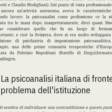
otti e Claudio Modigliani). Dal punto di vista professional
 ancora un'attività autonoma, aveva le caratteristiche
ondo lavoro: la psicoanalisi come professione ce la s
ata tra le mani dopo, inaspettatamente, direi quasi. Bi
he considerare quello che fu un luogo di formaz
rtante, e cioè la Svizzera, dove si era molto sviluppat
dizione di psichiatria di impostazione psicoanalitica
mpio, una delle prime comunità terapeutiche d'Europ
data da Fabrizio Napolitani (fratello di Diego),formato
zlingen.
 La psicoanalisi italiana di front
 problema dell'istituzione
i sembra di individuare una contraddizione a questo punt