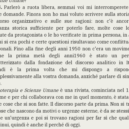
enze Umane
?
.
Parlerò a ruota libera, semmai voi mi interromperete
e domande. Finora non ho mai voluto scrivere sulla stori
corso organizzativo e sulle sue ragioni: non c'è ancor
tanza storica sufficiente per poterlo fare, molte cose l
ute da protagonista o le ho verificate in prima persona, in
ui si era pochi e certe questioni risultavano come conflittu
onali. Fino alla fine degli anni 1950 non c'era un movim
he la prima metà degli anni1960 è stato un per
tterizzato dalla fondazione del discorso analitico in It
ndi è la prima volta che mi dispongo a rispon
lessivamente alla vostra domanda, anziché parlare di si
.
coterapia e Scienze Umane
è una rivista, cominciata nel 
me e per chi collaborava con me in quel momento, è stat
e cose che si son fatte. Il discorso parte da prima. Non si t
ose che nascono da motivi o urgenze esterne, è da se stess
e un'urgenza e poi si trovano ragioni per far sì che qua
inui, quindi è anche il perché di oggi.