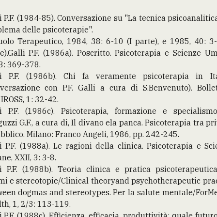
i P.F. (1984-85). Conversazione su "La tecnica psicoanalitica
lema delle psicoterapie".
uolo Terapeutico, 1984, 38: 6-10 (I parte), e 1985, 40: 3-
e).Galli P.F. (1986a). Poscritto. Psicoterapia e Scienze U
3: 369-378.
li P.F. (1986b). Chi fa veramente psicoterapia in Ita
versazione con P.F. Galli a cura di S.Benvenuto). Bolle
'IROSS, 1: 32-42.
li P.F. (1986c). Psicoterapia, formazione e specialismo
uzzi G.F., a cura di, Il divano ela panca. Psicoterapia tra pr
bblico. Milano: Franco Angeli, 1986, pp. 242-245.
i P.F. (1988a). Le ragioni della clinica. Psicoterapia e Sc
e, XXII, 3: 3-8.
i P.F. (1988b). Teoria clinica e pratica psicoterapeutic
i e stereotopie/Clinical theoryand psychotherapeutic pra
ween dogmas and stereotypes. Per la salute mentale/ForMe
th, 1, 2/3: 113-119.
i P.F. (1988c). Efficienza, efficacia, produttività: quale futur