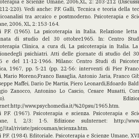
coterapia e Scienze Umane, 2006,XL, 2: 203-212 (Discussi
212-220). Vedi anche: P.F. Galli, Tecnica e teoria della te
icoanalisi tra arcaico e postmoderno. Psicoterapia e Sc
e, 2006, XL, 2: 153-164.
i P.F. (1965). La psicoterapia in Italia. Relazione letta
rnata di studio del 30 ottobre1965. In: Centro Stud
oterapia Clinica, a cura di, La psicoterapia in Italia. La
onedegli psichiatri. Atti delle giornate di studio del 3
5 e del 11-12-1966. Milano: Centro Studi di Psicoter
ica, 1967, pp. 5-21 (pp. 22-56: interventi di Pier Fran
i, Mario Moreno,Franco Basaglia, Antonio Jaria, Franco Gib
eppe Maffei, Dario De Martis, Piero Leonardi,Edoardo Bald
rgio Zanocco, Antonino Lo Cascio, Cesare Musatti, Corn
azio). Edizione
ernet:http://www.psychomedia.it/%20psu/1965.htm.
i P.F. (1967). Psicoterapia e scienza. Psicoterapia e Sc
ne, I, 2/3: 1-5. Edizione suInternet: http://www.
rg//ital/riviste/psicouman/scienza.htm.
i P.F. (1984). Editoriale. Psicoterapia e Scienze Umane, XVII