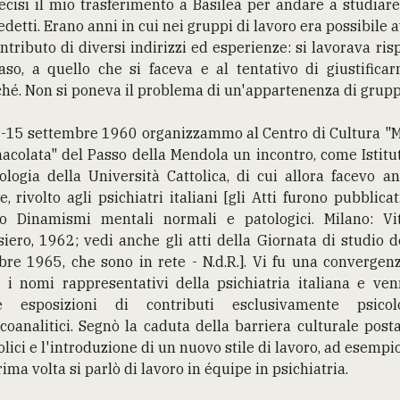
ecisi il mio trasferimento a Basilea per andare a studiar
detti. Erano anni in cui nei gruppi di lavoro era possibile 
ontributo di diversi indirizzi ed esperienze: si lavorava ris
aso, a quello che si faceva e al tentativo di giustificar
hé. Non si poneva il problema di un'appartenenza di grupp
1-15 settembre 1960 organizzammo al Centro di Cultura "M
colata" del Passo della Mendola un incontro, come Istitu
ologia della Università Cattolica, di cui allora facevo a
e, rivolto agli psichiatri italiani [gli Atti furono pubblicat
olo Dinamismi mentali normali e patologici. Milano: Vi
iero, 1962; vedi anche gli atti della Giornata di studio 
bre 1965, che sono in rete - N.d.R.]. Vi fu una convergen
i i nomi rappresentativi della psichiatria italiana e ve
te esposizioni di contributi esclusivamente psicolo
coanalitici. Segnò la caduta della barriera culturale post
olici e l'introduzione di un nuovo stile di lavoro, ad esempi
rima volta si parlò di lavoro in équipe in psichiatria.