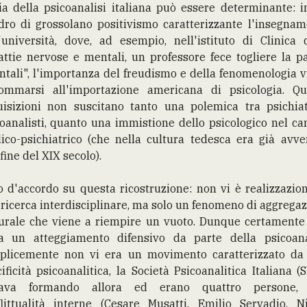
ia della psicoanalisi italiana può essere determinante: 
dro di grossolano positivismo caratterizzante l'insegnam
'università, dove, ad esempio, nell'istituto di Clinica 
ttie nervose e mentali, un professore fece togliere la p
tali", l'importanza del freudismo e della fenomenologia 
ommarsi all'importazione americana di psicologia. Qu
uisizioni non suscitano tanto una polemica tra psichiat
oanalisti, quanto una immistione dello psicologico nel c
ico-psichiatrico (che nella cultura tedesca era già avve
 fine del XIX secolo).
 d'accordo su questa ricostruzione: non vi è realizzazio
ricerca interdisciplinare, ma solo un fenomeno di aggrega
turale che viene a riempire un vuoto. Dunque certamente
ra un atteggiamento difensivo da parte della psicoanal
plicemente non vi era un movimento caratterizzato da
ificità psicoanalitica, la Società Psicoanalitica Italiana (S
ava formando allora ed erano quattro persone,
flittualità interne (Cesare Musatti, Emilio Servadio, Ni