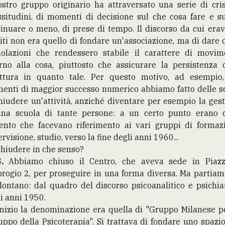
ostro gruppo originario ha attraversato una serie di cris
ssitudini, di momenti di decisione sul che cosa fare e s
inuare o meno, di prese di tempo. Il discorso da cui er
iti non era quello di fondare un'associazione, ma di dare 
molazioni che rendessero stabile il carattere di movim
rno alla cosa, piuttosto che assicurare la persistenza 
uttura in quanto tale. Per questo motivo, ad esempio,
enti di maggior successo numerico abbiamo fatto delle sc
hiudere un'attività, anziché diventare per esempio la ges
una scuola di tante persone: a un certo punto erano c
cento che facevano riferimento ai vari gruppi di formazi
rvisione, studio, verso la fine degli anni 1960...
Chiudere in che senso?
.
Abbiamo chiuso il Centro, che aveva sede in Piazz
rogio 2, per proseguire in una forma diversa. Ma partiam
lontano: dal quadro del discorso psicoanalitico e psichia
i anni 1950.
inizio la denominazione era quella di "Gruppo Milanese p
uppo della Psicoterapia". Si trattava di fondare uno spazi