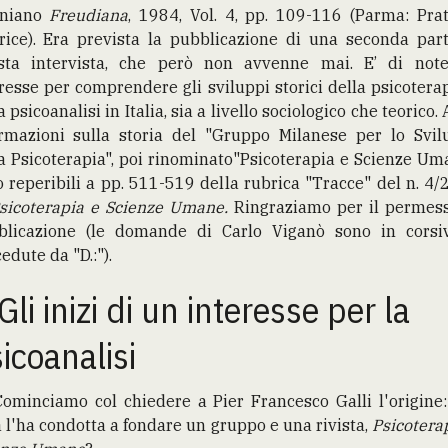
aniano
Freudiana
, 1984, Vol. 4, pp. 109-116 (Parma: Pra
rice). Era prevista la pubblicazione di una seconda par
sta intervista, che però non avvenne mai. E’ di note
resse per comprendere gli sviluppi storici della psicotera
a psicoanalisi in Italia, sia a livello sociologico che teorico. 
ormazioni sulla storia del "Gruppo Milanese per lo Svil
a Psicoterapia", poi rinominato"Psicoterapia e Scienze Um
 reperibili a pp. 511-519 della rubrica "Tracce" del n. 4
sicoterapia e Scienze Umane.
Ringraziamo per il permess
blicazione (le domande di Carlo Viganò sono in corsi
edute da "D.:").
 Gli inizi di un interesse per la
icoanalisi
Cominciamo col chiedere a Pier Francesco Galli l'origine
 l'ha condotta a fondare un gruppo e una rivista,
Psicotera