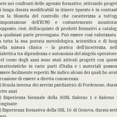
orte nei confronti delle agenzie formative, attivando proget
i lunga durata modificabili in itinere (questo è in contras
on la filosofia del controllo che caratterizza a tutt’og
’impostazione dell’ECM) e costantemente monitorat
’opposto, cioè, dell’acquisto di prodotti formativi a catalog
a qualsiasi parte provengano. Può essere così valorizzata
n tutta la sua portata metodologica, scientifica e di luo
ella misura clinica – la pratica dell’incertezza, nel
ialettica tra dipendenza e autonomia del singolo operatore
el corso degli anni sono stati attivati progetti con ques
aratteristiche in varie parti d’Italia e i materiali posso
ssere facilmente reperiti. Ne indico alcuni dei quali ho avu
ccasione di essere a diretta conoscenza:
) Scuola interna dei servizi psichiatrici di Pordenone, dura
ette anni
) Esperienza biennale della AUSL Salerno 1 e Salerno 
ongiunte
) Esperienza formativa della USL 16 di Genova, durata set
nni