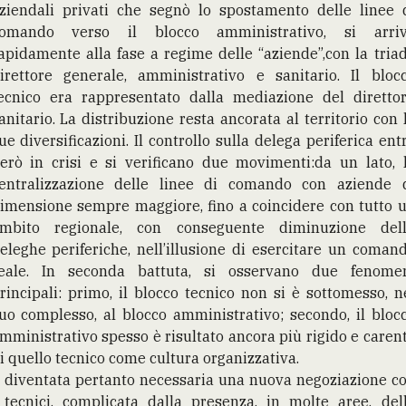
ziendali privati che segnò lo spostamento delle linee 
omando verso il blocco amministrativo, si arri
apidamente alla fase a regime delle “aziende”,con la tria
irettore generale, amministrativo e sanitario. Il bloc
ecnico era rappresentato dalla mediazione del diretto
anitario. La distribuzione resta ancorata al territorio con 
ue diversificazioni. Il controllo sulla delega periferica ent
erò in crisi e si verificano due movimenti:da un lato, 
entralizzazione delle linee di comando con aziende 
imensione sempre maggiore, fino a coincidere con tutto 
mbito regionale, con conseguente diminuzione del
eleghe periferiche, nell’illusione di esercitare un coman
eale. In seconda battuta, si osservano due fenome
rincipali: primo, il blocco tecnico non si è sottomesso, n
uo complesso, al blocco amministrativo; secondo, il bloc
mministrativo spesso è risultato ancora più rigido e caren
i quello tecnico come cultura organizzativa.
 diventata pertanto necessaria una nuova negoziazione c
 tecnici, complicata dalla presenza, in molte aree, del