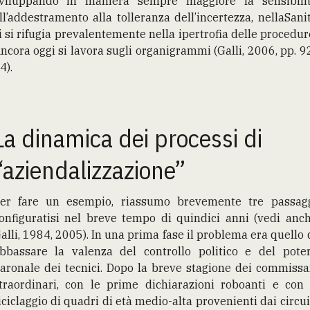
viluppando in maniera sempre maggiore la sensibili
ll’addestramento alla tolleranza dell’incertezza, nellaSani
i si rifugia prevalentemente nella ipertrofia delle procedur
ncora oggi si lavora sugli organigrammi (Galli, 2006, pp. 9
4).
La dinamica dei processi di
“aziendalizzazione”
er fare un esempio, riassumo brevemente tre passag
onfiguratisi nel breve tempo di quindici anni (vedi anc
alli, 1984, 2005). In una prima fase il problema era quello 
bbassare la valenza del controllo politico e del pote
aronale dei tecnici. Dopo la breve stagione dei commissa
traordinari, con le prime dichiarazioni roboanti e con 
iciclaggio di quadri di età medio-alta provenienti dai circui