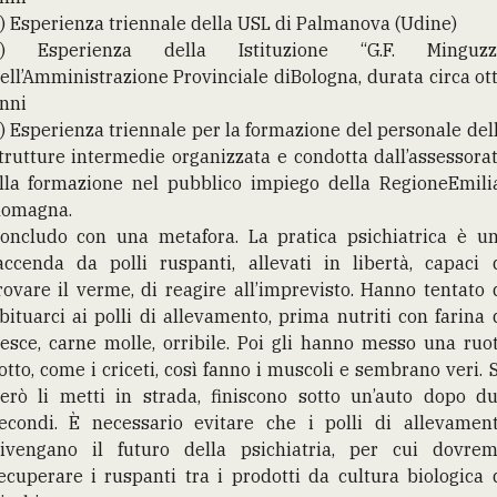
) Esperienza triennale della USL di Palmanova (Udine)
) Esperienza della Istituzione “G.F. Minguzz
ell’Amministrazione Provinciale diBologna, durata circa ot
nni
) Esperienza triennale per la formazione del personale del
trutture intermedie organizzata e condotta dall’assessora
lla formazione nel pubblico impiego della RegioneEmili
omagna.
oncludo con una metafora. La pratica psichiatrica è u
accenda da polli ruspanti, allevati in libertà, capaci 
rovare il verme, di reagire all’imprevisto. Hanno tentato 
bituarci ai polli di allevamento, prima nutriti con farina 
esce, carne molle, orribile. Poi gli hanno messo una ruo
otto, come i criceti, così fanno i muscoli e sembrano veri. 
erò li metti in strada, finiscono sotto un’auto dopo d
econdi. È necessario evitare che i polli di allevamen
ivengano il futuro della psichiatria, per cui dovre
ecuperare i ruspanti tra i prodotti da cultura biologica 