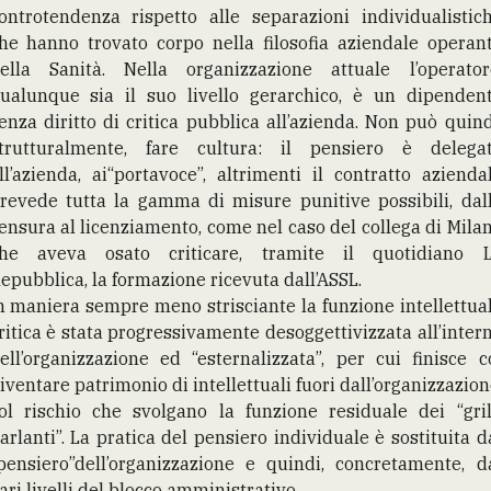
ontrotendenza rispetto alle separazioni individualistic
he hanno trovato corpo nella filosofia aziendale operan
ella Sanità. Nella organizzazione attuale l’operator
ualunque sia il suo livello gerarchico, è un dipenden
enza diritto di critica pubblica all’azienda. Non può quind
trutturalmente, fare cultura: il pensiero è delega
ll’azienda, ai“portavoce”, altrimenti il contratto azienda
revede tutta la gamma di misure punitive possibili, dal
ensura al licenziamento, come nel caso del collega di Mila
he aveva osato criticare, tramite il quotidiano 
epubblica, la formazione ricevuta dall’ASSL.
n maniera sempre meno strisciante la funzione intellettua
ritica è stata progressivamente desoggettivizzata all’inter
ell’organizzazione ed “esternalizzata”, per cui finisce c
iventare patrimonio di intellettuali fuori dall’organizzazion
ol rischio che svolgano la funzione residuale dei “gril
arlanti”. La pratica del pensiero individuale è sostituita d
pensiero”dell’organizzazione e quindi, concretamente, d
ari livelli del blocco amministrativo.