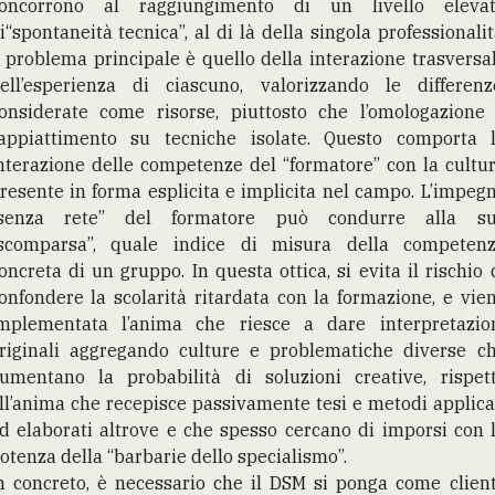
oncorrono al raggiungimento di un livello eleva
i“spontaneità tecnica”, al di là della singola professionalit
l problema principale è quello della interazione trasversa
ell’esperienza di ciascuno, valorizzando le differenz
onsiderate come risorse, piuttosto che l’omologazione
’appiattimento su tecniche isolate. Questo comporta 
nterazione delle competenze del “formatore” con la cultu
resente in forma esplicita e implicita nel campo. L’impeg
senza rete” del formatore può condurre alla s
scomparsa”, quale indice di misura della competen
oncreta di un gruppo. In questa ottica, si evita il rischio 
onfondere la scolarità ritardata con la formazione, e vie
mplementata l’anima che riesce a dare interpretazio
riginali aggregando culture e problematiche diverse c
umentano la probabilità di soluzioni creative, rispet
ll’anima che recepisce passivamente tesi e metodi applica
d elaborati altrove e che spesso cercano di imporsi con 
otenza della “barbarie dello specialismo”.
n concreto, è necessario che il DSM si ponga come clien