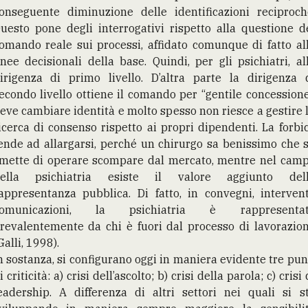
onseguente diminuzione delle identificazioni reciproch
uesto pone degli interrogativi rispetto alla questione d
omando reale sui processi, affidato comunque di fatto al
inee decisionali della base. Quindi, per gli psichiatri, al
irigenza di primo livello. D’altra parte la dirigenza 
econdo livello ottiene il comando per “gentile concessione
eve cambiare identità e molto spesso non riesce a gestire 
icerca di consenso rispetto ai propri dipendenti. La forbi
ende ad allargarsi, perché un chirurgo sa benissimo che 
mette di operare scompare dal mercato, mentre nel cam
ella psichiatria esiste il valore aggiunto del
appresentanza pubblica. Di fatto, in convegni, intervent
omunicazioni, la psichiatria è rappresenta
revalentemente da chi è fuori dal processo di lavorazio
Galli, 1998).
n sostanza, si configurano oggi in maniera evidente tre pun
i criticità: a) crisi dell’ascolto; b) crisi della parola; c) crisi 
eadership. A differenza di altri settori nei quali si s