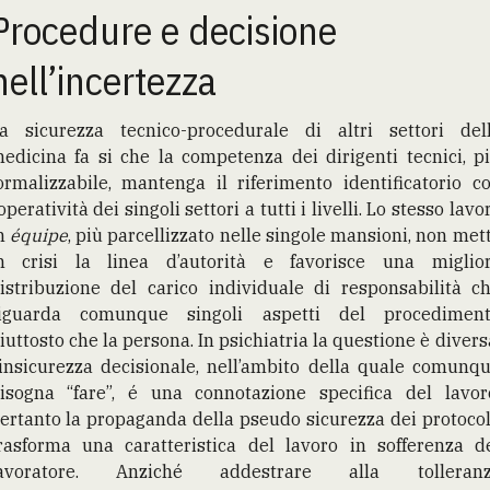
Procedure e decisione
nell’incertezza
a sicurezza tecnico-procedurale di altri settori del
edicina fa si che la competenza dei dirigenti tecnici, p
ormalizzabile, mantenga il riferimento identificatorio c
’operatività dei singoli settori a tutti i livelli. Lo stesso lavo
n
équipe
, più parcellizzato nelle singole mansioni, non met
n crisi la linea d’autorità e favorisce una miglio
istribuzione del carico individuale di responsabilità c
iguarda comunque singoli aspetti del procedimen
iuttosto che la persona. In psichiatria la questione è divers
’insicurezza decisionale, nell’ambito della quale comunq
isogna “fare”, é una connotazione specifica del lavor
ertanto la propaganda della pseudo sicurezza dei protocol
rasforma una caratteristica del lavoro in sofferenza d
avoratore. Anziché addestrare alla tolleran