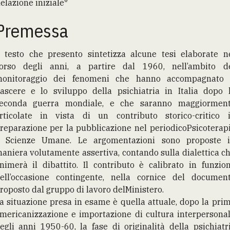
elazione iniziale*
Premessa
l testo che presento sintetizza alcune tesi elaborate n
orso degli anni, a partire dal 1960, nell’ambito d
onitoraggio dei fenomeni che hanno accompagnato 
ascere e lo sviluppo della psichiatria in Italia dopo 
econda guerra mondiale, e che saranno maggiormen
rticolate in vista di un contributo storico-critico 
reparazione per la pubblicazione nel periodicoPsicoterap
 Scienze Umane. Le argomentazioni sono proposte 
aniera volutamente assertiva, contando sulla dialettica c
nimerà il dibattito. Il contributo è calibrato in funzio
ell’occasione contingente, nella cornice del documen
roposto dal gruppo di lavoro delMinistero.
a situazione presa in esame è quella attuale, dopo la pri
mericanizzazione e importazione di cultura interpersona
egli anni 1950-60, la fase di originalità della psichiatr