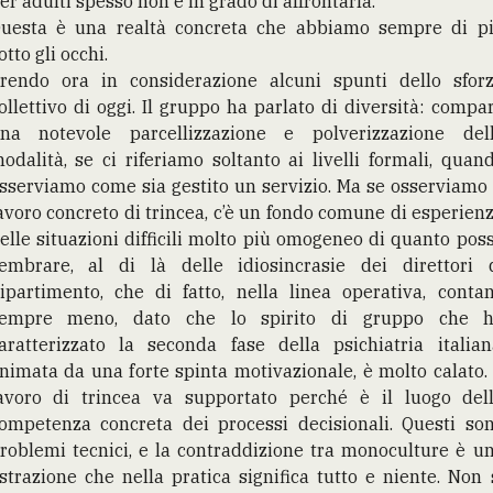
er adulti spesso non è in grado di affrontarla.
uesta è una realtà concreta che abbiamo sempre di p
otto gli occhi.
rendo ora in considerazione alcuni spunti dello sfor
ollettivo di oggi. Il gruppo ha parlato di diversità: compa
na notevole parcellizzazione e polverizzazione del
odalità, se ci riferiamo soltanto ai livelli formali, quan
sserviamo come sia gestito un servizio. Ma se osserviamo 
avoro concreto di trincea, c’è un fondo comune di esperien
elle situazioni difficili molto più omogeneo di quanto pos
embrare, al di là delle idiosincrasie dei direttori 
ipartimento, che di fatto, nella linea operativa, conta
empre meno, dato che lo spirito di gruppo che 
aratterizzato la seconda fase della psichiatria italian
nimata da una forte spinta motivazionale, è molto calato. 
avoro di trincea va supportato perché è il luogo del
ompetenza concreta dei processi decisionali. Questi so
roblemi tecnici, e la contraddizione tra monoculture è u
strazione che nella pratica significa tutto e niente. Non 