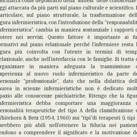
sichiatra come depositario della “sintesi” delle conoscenze
ggi attaccata da più parti sul piano culturale e scientifico. 
articolare, sul piano strutturale, la trasformazione del
igura infermieristica, con l’introduzione della “responsabili
nfermieristica”, cambia in maniera sostanziale i rapporti 
otere nei servizi. Questo fattore è importante ai fi
ormativi sul piano relazionale perché l’infermiere resta 
igura più coinvolta con l’utente in termini di tem
elazionale, anche nell’interfaccia con le famiglie. Si tratta 
rganizzare in maniera adeguata la trasmissione 
sperienza al nuovo ruolo infermieristico da parte d
ersonale “professionale”, dato che nella didattica del
aurea in scienze infermieristiche non è dedicato mol
pazio alle conoscenze psichiatriche. Ritengo che la figu
nfermieristica debba comportare una maggioranza 
ersonalità terapeutiche del tipo A della classificazione 
hitehorn & Betz (1954, 1960) sui “tipi”di terapeuti (i tipi
arebbero più abili nell’ottenere la fiducia nei pazient
endono a comprendere il significato e la motivazione d