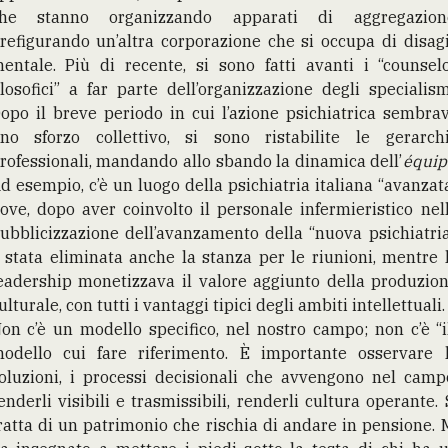
he stanno organizzando apparati di aggregazion
refigurando un’altra corporazione che si occupa di disag
entale. Più di recente, si sono fatti avanti i “counsel
ilosofici” a far parte dell’organizzazione degli specialism
opo il breve periodo in cui l’azione psichiatrica sembra
no sforzo collettivo, si sono ristabilite le gerarch
rofessionali, mandando allo sbando la dinamica dell’
équip
d esempio, c’è un luogo della psichiatria italiana “avanzat
ove, dopo aver coinvolto il personale infermieristico nel
ubblicizzazione dell’avanzamento della “nuova psichiatria
 stata eliminata anche la stanza per le riunioni, mentre 
eadership monetizzava il valore aggiunto della produzio
ulturale, con tutti i vantaggi tipici degli ambiti intellettuali.
on c’è un modello specifico, nel nostro campo; non c’è “i
odello cui fare riferimento. È importante osservare 
oluzioni, i processi decisionali che avvengono nel camp
enderli visibili e trasmissibili, renderli cultura operante. 
ratta di un patrimonio che rischia di andare in pensione. 