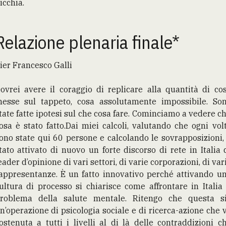
icchia.
Relazione plenaria finale*
ier Francesco Galli
ovrei avere il coraggio di replicare alla quantità di co
esse sul tappeto, cosa assolutamente impossibile. So
tate fatte ipotesi sul che cosa fare. Cominciamo a vedere c
osa è stato fatto.Dai miei calcoli, valutando che ogni vol
ono state qui 60 persone e calcolando le sovrapposizioni,
tato attivato di nuovo un forte discorso di rete in Italia 
eader d’opinione di vari settori, di varie corporazioni, di var
appresentanze. È un fatto innovativo perché attivando u
ultura di processo si chiarisce come affrontare in Italia 
roblema della salute mentale. Ritengo che questa s
n’operazione di psicologia sociale e di ricerca-azione che 
ostenuta a tutti i livelli al di là delle contraddizioni c