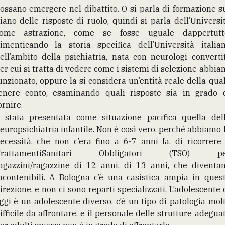
ossano emergere nel dibattito. O si parla di formazione s
iano delle risposte di ruolo, quindi si parla dell’Universi
ome astrazione, come se fosse uguale dappertutt
imenticando la storia specifica dell’Università italia
ell’ambito della psichiatria, nata con neurologi convertit
er cui si tratta di vedere come i sistemi di selezione abbia
unzionato, oppure la si considera un’entità reale della qua
enere conto, esaminando quali risposte sia in grado 
ornire.
 stata presentata come situazione pacifica quella del
europsichiatria infantile. Non è così vero, perché abbiamo 
ecessità, che non c’era fino a 6-7 anni fa, di ricorrere
TrattamentiSanitari Obbligatori (TSO) pe
agazzini/ragazzine di 12 anni, di 13 anni, che diventa
ncontenibili. A Bologna c’è una casistica ampia in ques
irezione, e non ci sono reparti specializzati. L’adolescente 
ggi è un adolescente diverso, c’è un tipo di patologia mol
ifficile da affrontare, e il personale delle strutture adegua