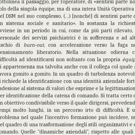
ottolinea il passaggio, per l’operatore, di «sentirsi parte n
olo della singola équipe, ma di una intera Unità Operativa
el DSM nel suo complesso, (…) [nonché] di sentirsi parte 
n sistema sociale e sanitario». In sostanza la richies
vviene in un periodo in cui, come da più parti rilevato, 
ersonale dei servizi psichiatrici è in sofferenza e ad al
ischio di
burn-out
, con accelerazione verso la fuga n
ensionamento liberatorio. Nella situazione odierna c
ifficoltà ad identificarsi non soltanto con la propria
équi
i appartenenza ma talvolta anche con il collega col quale 
avora gomito a gomito. In un quadro di turbolenza notevol
i richiede la identificazione con una identità aziendale fort
’adesione al sistema di valori che esprime e la legittimazio
er identificazione della catena di comando. Si tratta certo 
n obiettivo condivisibile verso il quale dirigersi, preveden
empi molto lunghi, in un percorso irto di difficoltà. È 
roblema nel quale l’incentivo formazione può incidere, 
el quadro di una trasformazione degli stili organizzativi e 
omando. Quelle “dinamiche aziendali”, rispetto alle quali