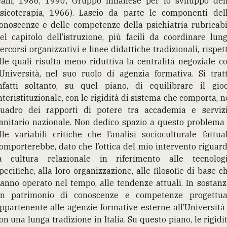
alli, 1986, 1990; Gruppo milanese per lo sviluppo del
sicoterapia, 1966). Lascio da parte le componenti del
onoscenze e delle competenze della psichiatria rubricabi
el capitolo dell’istruzione, più facili da coordinare lun
ercorsi organizzativi e linee didattiche tradizionali, rispet
lle quali risulta meno riduttiva la centralità negoziale c
’Università, nel suo ruolo di agenzia formativa. Si trat
nfatti soltanto, su quel piano, di equilibrare il gio
nteristituzionale, con le rigidità di sistema che comporta, n
uadro dei rapporti di potere tra accademia e serviz
anitario nazionale. Non dedico spazio a questo problema
lle variabili critiche che l’analisi socioculturale fattua
omporterebbe, dato che l’ottica del mio intervento riguar
a cultura relazionale in riferimento alle tecnolog
pecifiche, alla loro organizzazione, alle filosofie di base c
anno operato nel tempo, alle tendenze attuali. In sostanz
n patrimonio di conoscenze e competenze progettua
ppartenente alle agenzie formative esterne all’Università
on una lunga tradizione in Italia. Su questo piano, le rigidi