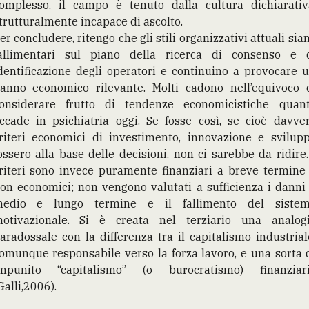
omplesso, il campo è tenuto dalla cultura dichiarativ
trutturalmente incapace di ascolto.
er concludere, ritengo che gli stili organizzativi attuali sia
allimentari sul piano della ricerca di consenso e 
dentificazione degli operatori e continuino a provocare 
anno economico rilevante. Molti cadono nell’equivoco 
onsiderare frutto di tendenze economicistiche quan
ccade in psichiatria oggi. Se fosse così, se cioè davve
riteri economici di investimento, innovazione e svilup
ossero alla base delle decisioni, non ci sarebbe da ridire.
riteri sono invece puramente finanziari a breve termine
on economici; non vengono valutati a sufficienza i danni
edio e lungo termine e il fallimento del siste
otivazionale. Si è creata nel terziario una analog
aradossale con la differenza tra il capitalismo industrial
omunque responsabile verso la forza lavoro, e una sorta 
mpunito “capitalismo” (o burocratismo) finanziar
Galli,2006).