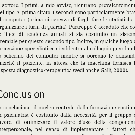
l settore. I primi, a mio avviso, rientrano prevalentemen
el tipo A, prima citato. I secondi sono particolarmente bra
l computer (prima si cercava di fargli fare le statistiche
rganizzare i turni di guardia). Purtroppo è accaduto che c
e linee di tendenza attuali si sia costituito un siste
remiale per questo secondo tipo. Inoltre, in qualche luogo 
ormazione specialistica, si addestra al colloquio guardan
o schermo del computer mentre si porgono le domand
nziché il paziente, in attesa che la macchina fornisca 
isposta diagnostico-terapeutica (vedi anche Galli, 2000).
Conclusioni
n conclusione, il nucleo centrale della formazione contin
n psichiatria è costituito dalla necessità, per il gruppo 
avoro, di ottimizzare il valore d’uso della componen
nterpersonale, nel senso di implementare i fattori c