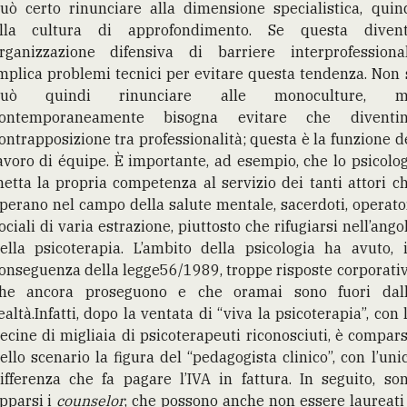
uò certo rinunciare alla dimensione specialistica, quin
lla cultura di approfondimento. Se questa diven
rganizzazione difensiva di barriere interprofessional
mplica problemi tecnici per evitare questa tendenza. Non 
può quindi rinunciare alle monoculture, m
ontemporaneamente bisogna evitare che diventi
ontrapposizione tra professionalità; questa è la funzione d
avoro di équipe. È importante, ad esempio, che lo psicolo
etta la propria competenza al servizio dei tanti attori c
perano nel campo della salute mentale, sacerdoti, operato
ociali di varia estrazione, piuttosto che rifugiarsi nell’ango
ella psicoterapia. L’ambito della psicologia ha avuto, 
onseguenza della legge56/1989, troppe risposte corporati
he ancora proseguono e che oramai sono fuori dal
ealtà.Infatti, dopo la ventata di “viva la psicoterapia”, con 
ecine di migliaia di psicoterapeuti riconosciuti, è compar
ello scenario la figura del “pedagogista clinico”, con l’uni
ifferenza che fa pagare l’IVA in fattura. In seguito, so
pparsi i
counselor
, che possono anche non essere laureati