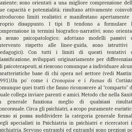
aziente; sono orientati a una migliore comprensione del
ue capacità e potenzialità; risultano attivamente coinvolt
ntroducono limiti realistici e manifestano apertamente 
roprio disappunto. I tipi B tendono a formulare 
omprensione in termini biografico-narrativi; sono orienta
n senso psicopatologico; adottano modelli passivi 
ntervento rispetto alle linee-guida, sono istruttivi
edagogici). Con tutti i limiti di questi tentativi 
lassificazione, sviluppati originariamente per differenzia
li psicoterapeuti, si riescono comunque a individuare alcu
aratteristiche base di chi opera nel settore (vedi Mastin
991).Un po’ come i
Cronopios
e i
Famas
di Cortàza
omunque quei tratti che fanno riconoscere al “comparto” 
uale collega inviare parenti e amici. Metodo che nella Sani
n generale funziona meglio di qualsiasi risulta
oncorsuale. Circa gli psichiatri, a scopo puramente euristic
enso si possa suddividere la categoria generale forma
egli specialisti in Psichiatria in psichiatri e ricercatori 
sichiatria. Servono entrambi ed entrambi sono preziosi p