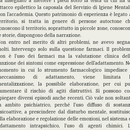
a insegnato a mettere i piedi sotto la testa di chi ha 
ttacco epilettico la caposala del Servizio di Igiene Mental
on l’accademia. Questo patrimonio di esperienza è legato 
erritorio, si tratta in genere di persone autoctone c
onoscono il territorio, soprattutto in piccole zone, conosco
e storie, dispongono della narrazione.
on entro nel merito di altri problemi, ne avevo segna
olti. Intervengo solo sulla questione farmaci. Il proble
on è l’uso dei farmaci ma la valutazione clinica del
unzione dei sintomi come espressione dell’adattamento. N
omento in cui lo strumento farmacologico impedisce 
meccanismo di adattamento, viene limitata l
entalizzazione, la possibile elaborazione, per cui p
umentare il rischio di agiti distruttivi. Si possono co
piegare diversi episodi anche recenti. Ciò vale non soltan
n ambito psichiatrico, perché l’uso diffuso di sostan
sicoattive, a prescindere dal disturbo mentale, sostituis
lla elaborazione e regolazione delle emozioni, nel sistema 
dattamento intrapsichico, l’uso di agenti chimici. 