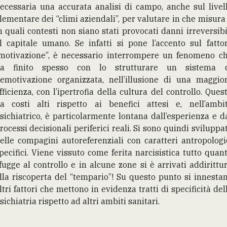
ecessaria una accurata analisi di campo, anche sul livel
lementare dei “climi aziendali”, per valutare in che misura
n quali contesti non siano stati provocati danni irreversibi
l capitale umano. Se infatti si pone l’accento sul fatto
motivazione”, è necessario interrompere un fenomeno c
a finito spesso con lo strutturare un sistema 
emotivazione organizzata, nell’illusione di una maggio
fficienza, con l’ipertrofia della cultura del controllo. Ques
a costi alti rispetto ai benefici attesi e, nell’ambi
sichiatrico, è particolarmente lontana dall’esperienza e d
rocessi decisionali periferici reali. Si sono quindi sviluppa
elle compagini autoreferenziali con caratteri antropologi
pecifici. Viene vissuto come ferita narcisistica tutto quan
fugge al controllo e in alcune zone si è arrivati addirittu
lla riscoperta del “tempario”! Su questo punto si innesta
ltri fattori che mettono in evidenza tratti di specificità del
sichiatria rispetto ad altri ambiti sanitari.