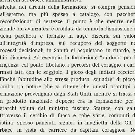
alvolta, nei circuiti della formazione, si compra pensie
all’esterno, ma più spesso a catalogo, con pacchet
reconfezionati di certezze. Il punto è che mentre nel
ziende più avanzatesi è profilata da tempo la dismissione 
uesti pacchetti e tornano in auge discorsi sui valor
ull’integrità d’impresa, sul recupero del soggetto n
rocessi decisionali, in Sanità si acquistano, in ritardo, g
biti dismessi. Ad esempio, la formazione “outdoor” per 
irigenza, col ponte tibetano, i percorsi del coraggio, i car
rmati fatti con le seggiole, il gioco degli indiani ecceter
ffinché l’abitudine allo stress produca “squadre” di picco
ambo. Da notare che si ritiene che questi prototipi 
ormazione provengano dagli Stati Uniti, mentre si tratta 
n prodotto nazionale d’epoca: era la formazione per
erarchi voluta dal ministro fascista Starace, con sal
ttraverso il cerchio di fuoco e robe varie, compiuti 
istinti, spesso panciuti, signori in maglietta della GIL
rbace, in vista di carriere da capitani coraggiosi. N