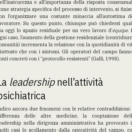
ell’insicurezza e all’importanza della risposta consensua
ome strategia specifica del processo di intervento, si finis
on l’organizzare una costante minaccia all’autostima d
avoratore. Su questo punto, chiunque può chiedersi qua
ia oggi lo spazio residuale per un vero lavoro d’
équipe
. 
gni caso, l’aumento della gestione residenziale (centridiurn
omunità) incrementa la relazione con la quotidianità di vi
iuttosto che con i sintomi. Gli operatori del campo fanno
onti concreti con i “protocollo-resistenti” (Galli, 1998).
La
leadership
nell’attività
psichiatrica
ndico ancora due fenomeni con le relative contraddizioni:
ifferenza delle altre medicine, la cooptazione del
eadership nella dirigenza amministrativa ha provocato 
olti casi lo scollamento dalla operatività del campo, c