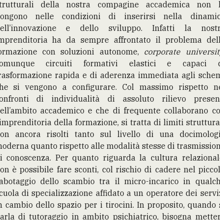
trutturali della nostra compagine accademica non 
ongono nelle condizioni di inserirsi nella dinami
ell’innovazione e dello sviluppo. Infatti la nost
mprenditoria ha da sempre affrontato il problema del
ormazione con soluzioni autonome,
corporate universit
omunque circuiti formativi elastici e capaci 
rasformazione rapida e di aderenza immediata agli sche
he si vengono a configurare. Col massimo rispetto n
onfronti di individualità di assoluto rilievo presen
ell’ambito accademico e che di frequente collaborano c
’imprenditoria della formazione, si tratta di limiti struttura
on ancora risolti tanto sul livello di una docimolog
oderna quanto rispetto alle modalità stesse di trasmissio
i conoscenza. Per quanto riguarda la cultura relazional
on è possibile fare sconti, col rischio di cadere nel picco
abotaggio dello scambio tra il micro-incarico in qualc
cuola di specializzazione affidato a un operatore dei servi
n cambio dello spazio per i tirocini. In proposito, quando 
arla di tutoraggio in ambito psichiatrico, bisogna mette