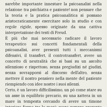
sarebbe importante innestare la psicoanalisi nella
relazione tra psichiatra e paziente! non pensare che
la teoria e la pratica psicoanalitica si possano
aristocraticamente esercitare solo in studio e con
regole rigide, spesso originate da una cattiva
interpretazione dei testi di Freud.
È più che mai necessario radicare il lavoro
terapeutico sui concetti fondamentali della
psicoanalisi, aver presenti tutti i meccanismi
difensivi, il transfert, il controtransfert, avere un
concetto di neutralità che si basi su un ascolto
silenzioso e rispettoso, senza pregiudizi né giudizi,
senza sovrapporsi al discorso dell’altro, senza
mettere il nostro pensiero nella mente del paziente
riempiendo con idee nostre i suoi silenzi.
Certo, è un lavoro difficilissimo, un pò come stare su
un asse in equilibrio precario, su una zattera in un
mare in tempesta cercando di avere un timone
interiore fermo tra le mani: avere sempre presente