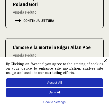
Roland Gori
Angela Peduto

CONTINUA LETTURA
L’amore e la morte in Edgar Allan Poe
Angela Peduto

CONTINUA LETTURA
By Clicking on "Accept", you agree to the storing of cookies
on your device to enhance site navigation, analyze site
usage, and assist in our marketing efforts.
Accept All
Psicoterapia, psicoanalisi e psichiatria
Deny All
nei primi anni 1960. Appunti per una
storia
Cookie Settings