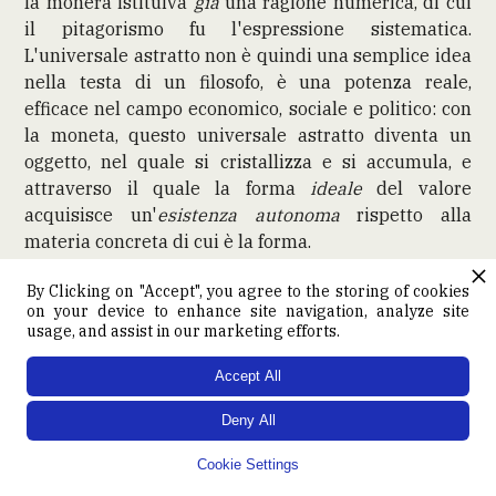
la monera istituiva
già
una ragione numerica, di cui
il pitagorismo fu l'espressione sistematica.
L'universale astratto non è quindi una semplice idea
nella testa di un filosofo, è una potenza reale,
efficace nel campo economico, sociale e politico: con
la moneta, questo universale astratto diventa un
oggetto, nel quale si cristallizza e si accumula, e
attraverso il quale la forma
ideale
del valore
acquisisce un'
esistenza autonoma
rispetto alla
materia concreta di cui è la forma.
By Clicking on "Accept", you agree to the storing of cookies
on your device to enhance site navigation, analyze site
usage, and assist in our marketing efforts.
Accept All
Deny All
Cookie Settings
Fortunato Depero, 1930