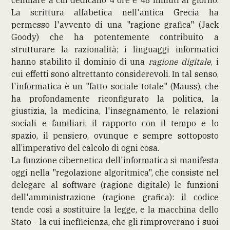
cellulare a cui dedicano 4 ore e 48 minuti al giorno.
La scrittura alfabetica nell'antica Grecia ha
permesso l'avvento di una "ragione grafica" (Jack
Goody) che ha potentemente contribuito a
strutturare la razionalità; i linguaggi informatici
hanno stabilito il dominio di una
ragione digitale
, i
cui effetti sono altrettanto considerevoli. In tal senso,
l'informatica è un "fatto sociale totale" (Mauss), che
ha profondamente riconfigurato la politica, la
giustizia, la medicina, l'insegnamento, le relazioni
sociali e familiari, il rapporto con il tempo e lo
spazio, il pensiero, ovunque e sempre sottoposto
all’imperativo del calcolo di ogni cosa.
La funzione cibernetica dell'informatica si manifesta
oggi nella "regolazione algoritmica", che consiste nel
delegare al software (ragione digitale) le funzioni
dell'amministrazione (ragione grafica): il codice
tende così a sostituire la legge, e la macchina dello
Stato - la cui inefficienza, che gli rimproverano i suoi