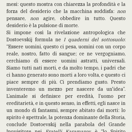
mesi: questo mostra con chiarezza la profondità e la
forza del desiderio che la macchina soddisfa:
non
pensare,
non
agire, obbedire in tutto. Questo
desiderio è la pulsione di morte.
Si impone così la rivelazione antropologica che
Dostoevskij formula ne
I quaderni del sottosuolo
:
“Essere uomini, questo ci pesa, uomini con un corpo
reale, nostro, fatto di sangue; ce ne vergogniamo,
cerchiamo di essere uomini astratti, universali.
Siamo tutti nati morti, e da molto tempo, i padri che
ci hanno generato sono morti a loro volta, e questo ci
piace sempre di più. Ci prendiamo gusto. Presto
inventeremo un mezzo per nascere da un'idea”.
L’animale si definisce per eredità, l’uomo per
ereditarietà, e in questo senso, in effetti, egli nasce in
un mondo di fantasmi, sempre abitato dai morti: lo
spirito è spettrale, la potenza dominante della Storia,
conclude Dostoevskij nella parabola del Grande
Inquisitore nei
Fratelli Karamazov
, è “lo Spirito