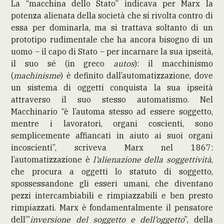
La “macchina dello Stato” indicava per Marx la
potenza alienata della società che si rivolta contro di
essa per dominarla, ma si trattava soltanto di un
prototipo rudimentale che ha ancora bisogno di un
uomo – il capo di Stato – per incarnare la sua ipseità,
il suo sé (in greco
autos
): il macchinismo
(
machinisme
) è definito dall’automatizzazione, dove
un sistema di oggetti conquista la sua ipseità
attraverso il suo stesso automatismo. Nel
Macchinario “è l’automa stesso ad essere soggetto,
mentre i lavoratori, organi coscienti, sono
semplicemente affiancati in aiuto ai suoi organi
incoscienti”, scriveva Marx nel 1867:
l’automatizzazione è
l’alienazione della soggettività
,
che procura a oggetti lo statuto di soggetto,
spossessandone gli esseri umani, che diventano
pezzi intercambiabili e rimpiazzabili e ben presto
rimpiazzati. Marx è fondamentalmente il pensatore
dell’”
inversione del soggetto e dell’oggetto
”, della