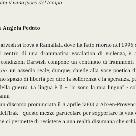
ita il vano gioco del tempo.
di
Angela Peduto
wish si trova a Ramallah, dove ha fatto ritorno nel 1996 
 al centro di una drammatica escalation di violenza, è 
e condizioni Darwish compone
un centinaio di frammenti e
dio
: un assedio reale, dunque, chiede alla voce poetica d
 uno spazio di libertà per dire la sofferenza e la speranza, 
della guerra. La lingua è lì – “Io sono la mia lingua” - s
anni.
 un discorso pronunciato il 3 aprile 2003 a Aix-en-Provenc
dell’Irak - questo mezzo particolare per sopportare la vita 
e ci permette di resistere a una realtà disumana che schia