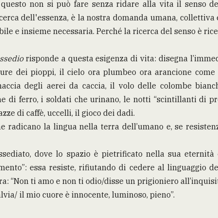
a, questo non si può fare senza ridare alla vita il senso del
icerca dell'essenza, è la nostra domanda umana, collettiva 
ile e insieme necessaria. Perché la ricerca del senso è ricer
assedio
risponde a questa esigenza di vita: disegna l’immed
ture dei pioppi, il cielo ora plumbeo ora arancione come 
naccia degli aerei da caccia, il volo delle colombe bianch
 di ferro, i soldati che urinano, le notti “scintillanti di pro
azze di caffè, uccelli, il gioco dei dadi.
 radicano la lingua nella terra dell’umano e, se resisten
assediato, dove lo spazio è pietrificato nella sua eternit
ento”: essa resiste, rifiutando di cedere al linguaggio de
ra: “Non ti amo e non ti odio/disse un prigioniero all’inquisi
lvia/ il mio cuore è innocente, luminoso, pieno”.