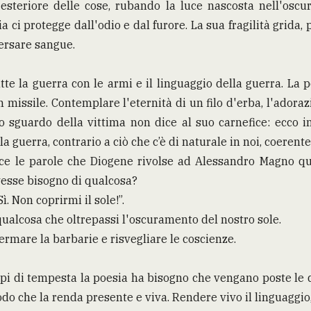
esteriore delle cose, rubando la luce nascosta nell'oscur
a ci protegge dall'odio e dal furore. La sua fragilità grida
versare sangue.
te la guerra con le armi e il linguaggio della guerra. La 
n missile. Contemplare l'eternità di un filo d'erba, l'adoraz
 lo sguardo della vittima non dice al suo carnefice: ecco 
la guerra, contrario a ciò che c’è di naturale in noi, coerente
ce le parole che Diogene rivolse ad Alessandro Magno qu
avesse bisogno di qualcosa?
ì. Non coprirmi il sole!”.
ualcosa che oltrepassi l'oscuramento del nostro sole.
rmare la barbarie e risvegliare le coscienze.
mpi di tempesta la poesia ha bisogno che vengano poste le
odo che la renda presente e viva. Rendere vivo il linguaggio,