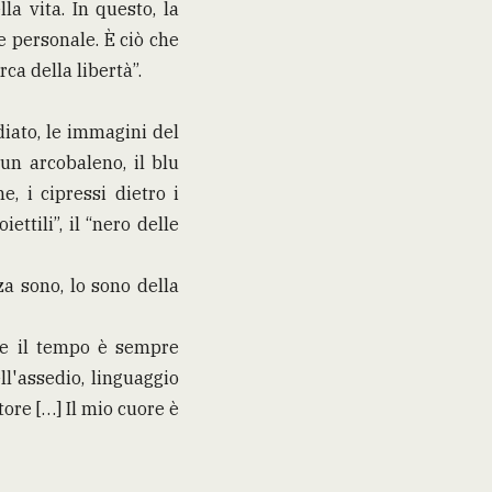
la vita. In questo, la
e personale. È ciò che
ca della libertà”.
iato, le immagini del
un arcobaleno, il blu
e, i cipressi dietro i
iettili”, il “nero delle
za sono, lo sono della
à e il tempo è sempre
ll'assedio, linguaggio
tore […] Il mio cuore è