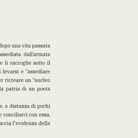
dopo una vita passata
assediata dall’armata
 li raccoglie sotto il
i levarsi e “assediare
per ricreare un “nucleo
ola patria di un poeta
e, a distanza di pochi
e conciliarci con essa,
ccia l'evidenza della