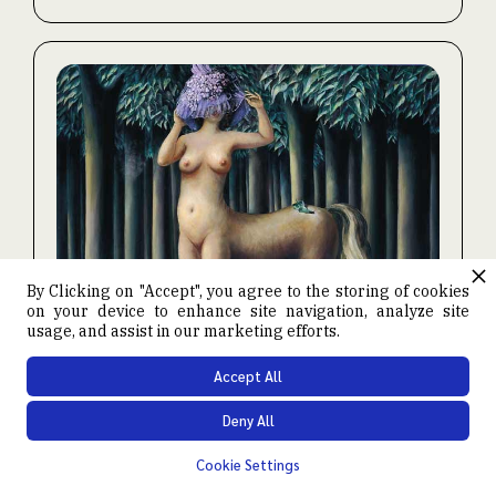
By Clicking on "Accept", you agree to the storing of cookies
on your device to enhance site navigation, analyze site
usage, and assist in our marketing efforts.
Accept All
Pier Paolo Pasolini: una lettura
Deny All
della nostalgia
Cookie Settings
Franco Zabagli