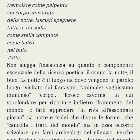
tremolare come palpebra
sul corpo smisurato
della notte, lasciati spegnere
tutta in un soffio
come stella compiuta
come balzo
nel buio.
Tutta.
Non sfugga l’insistenza su quanto è componente
essenziale della ricerca poetica: il sonno, la notte, il
buio. La notte è il luogo da dove vengono le parole;
luogo “visitato dai fantasmi”, “animale/ vaghissimo
immenso”, “corpo”, “feroce caverna” in cui
sprofondare per riportare indietro “frammenti del
mondo” e farli approdare “in riva all’assennato
giorno”. La notte è “colei che divora le forme”, che
“cancella i tratti del mondo”, ma in essa occorre
scivolare per farsi archeologi del silenzio. Perché
solo là dove tutto tace l’anima – l’anima del mondo