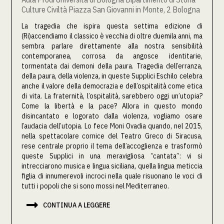
Culture Civiltà Piazza San Giovanni in Monte, 2 Bologna
La tragedia che ispira questa settima edizione di
(Ri)accendiamo il classico è vecchia di oltre duemila anni, ma
sembra parlare direttamente alla nostra sensibilità
contemporanea, corrosa da angosce identitarie,
tormentata dai demoni della paura. Tragedia dell’erranza,
della paura, della violenza, in queste Supplici Eschilo celebra
anche il valore della democrazia e dell’ospitalità come etica
di vita. La fraternità, l’ospitalità, sarebbero oggi un’utopia?
Come la libertà e la pace? Allora in questo mondo
disincantato e logorato dalla violenza, vogliamo osare
l’audacia dell’utopia. Lo fece Moni Ovadia quando, nel 2015,
nella spettacolare cornice del Teatro Greco di Siracusa,
rese centrale proprio il tema dell’accoglienza e trasformò
queste Supplici in una meravigliosa “cantata”: vi si
intrecciarono musica e lingua siciliana, quella lingua meticcia
figlia di innumerevoli incroci nella quale risuonano le voci di
tutti i popoli che si sono mossi nel Mediterraneo.

CONTINUA A LEGGERE