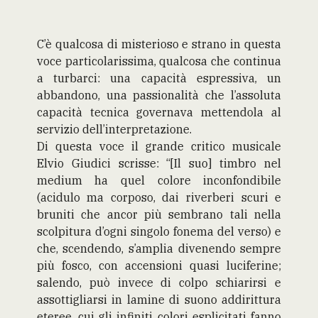
C’è qualcosa di misterioso e strano in questa
voce particolarissima, qualcosa che continua
a turbarci: una capacità espressiva, un
abbandono, una passionalità che l’assoluta
capacità tecnica governava mettendola al
servizio dell’interpretazione.
Di questa voce il grande critico musicale
Elvio Giudici scrisse: “[Il suo] timbro nel
medium ha quel colore inconfondibile
(acidulo ma corposo, dai riverberi scuri e
bruniti che ancor più sembrano tali nella
scolpitura d’ogni singolo fonema del verso) e
che, scendendo, s’amplia divenendo sempre
più fosco, con accensioni quasi luciferine;
salendo, può invece di colpo schiarirsi e
assottigliarsi in lamine di suono addirittura
eteree, cui gli infiniti colori esplicitati fanno