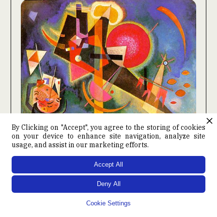
By Clicking on "Accept", you agree to the storing of cookies
on your device to enhance site navigation, analyze site
Nel tempo delle utopie radiose:
usage, and assist in our marketing efforts.
creazione e follia nella Russia
degli anni Venti
Accept All
Deny All
Sabato 13 maggio 2023
Cookie Settings
Libreria Einaudi, Bologna