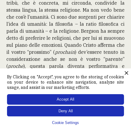
tribù, che è concreta, mi circonda, condivide la
stessa lingua, la stessa religione. Ma non vedo bene
che cos’è l’umanità. Ci sono due sorgenti per chiarire
l’idea di umanità: la filosofia – la ratio filosofica ci
parla di umanità – e la religione. Bergson ha sempre
detto di preferire le religioni, che per lui si muovono
sul piano delle emozioni. Quando Cristo afferma che
il vostro “prossimo” (
prochain
) dev’essere tenuto in
considerazione anche se non è vostro “parente”
(
proche
), questa parola diventa performativa e
l’umanità, da concetto relativamente astratto,
By Clicking on "Accept", you agree to the storing of cookies
diventa relativamente concreta.
on your device to enhance site navigation, analyze site
Ora, qual è il meccanismo che permette di tradurre
usage, and assist in our marketing efforts.
tutto ciò in politica? perché io sto affermando
Accept All
qualcosa che è generoso, etico, ma occorre anche
poterlo mettere in pratica. È il multilateralismo. Il
Deny All
solo modo di fare una politica dell’umanità è
rinforzare il multilateralismo e quello strumento
Cookie Settings
così denigrato che sono le Nazioni Unite. Penso che