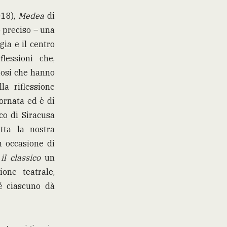
18),
Medea
di
o preciso – una
gia e il centro
lessioni che,
iosi che hanno
la riflessione
ornata ed è di
co di Siracusa
tta la nostra
n occasione di
il classico
un
ione teatrale,
é ciascuno dà