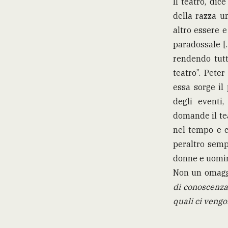
Il teatro, di
della razza um
altro essere e
paradossale […
rendendo tutto
teatro”. Peter
essa sorge il
degli eventi
domande il te
nel tempo e c
peraltro semp
donne e uomini
Non un omaggi
di conoscenza
quali ci vengon