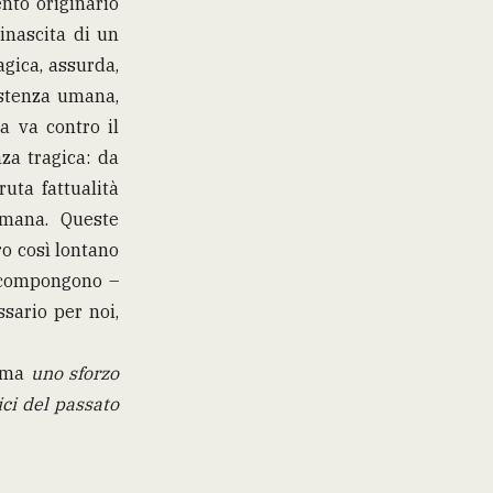
nto originario
rinascita di un
agica, assurda,
sistenza umana,
ta va contro il
nza tragica: da
uta fattualità
umana. Queste
o così lontano
o compongono –
sario per noi,
, ma
uno sforzo
ici del passato