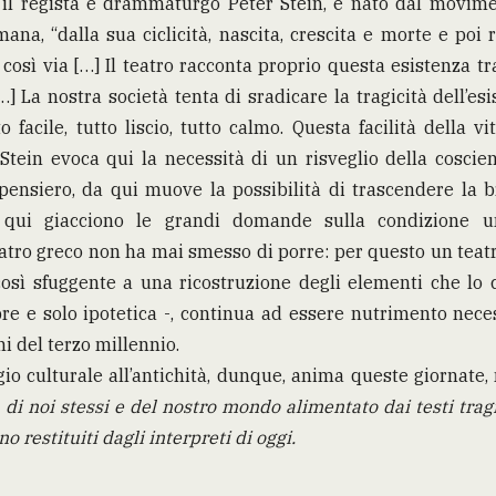
ce il regista e drammaturgo Peter Stein, è nato dal movime
ana, “dalla sua ciclicità, nascita, crescita e morte e poi 
 così via […] Il teatro racconta proprio questa esistenza tr
] La nostra società tenta di sradicare la tragicità dell’e
 facile, tutto liscio, tutto calmo. Questa facilità della vi
 Stein evoca qui la necessità di un risveglio della coscie
 pensiero, da qui muove la possibilità di trascendere la br
, qui giacciono le grandi domande sulla condizione 
atro greco non ha mai smesso di porre: per questo un teatr
osì sfuggente a una ricostruzione degli elementi che l
re e solo ipotetica -, continua ad essere nutrimento neces
 del terzo millennio.
o culturale all’antichità, dunque, anima queste giornate
 di noi stessi e del nostro mondo
alimentato dai testi trag
o restituiti dagli interpreti di oggi.