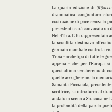
La quarta edizione di
(Ri)acce
drammatica congiuntura stori
costruzione di pace senza la pi
precedenti, sarà convocato un 
Nel 415 a. C. fu rappresentata 
la sconfitta destinava all’esili
giornata mondiale contro la vio
Troia - archetipo di tutte le gue
appena - che per l’Europa si 
quest’ultima cercheremo di com
quelle accoglieremo la memoria g
Samanta Picciaiola, president
scrittrice, ci introdurrà al dr
andato in scena a Siracusa nel 2
la profondità della parola poe