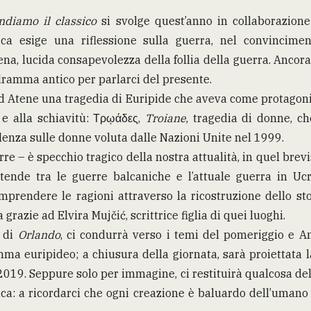
ndiamo il classico
si svolge quest’anno in collaborazione
ca esige una riflessione sulla guerra, nel convincim
ena, lucida consapevolezza della follia della guerra. Ancora
dramma antico per parlarci del presente.
ad Atene una tragedia di Euripide che aveva come protagoni
o e alla schiavitù: Τρῳάδες,
Troiane
, tragedia di donne, c
lenza sulle donne voluta dalle Nazioni Unite nel 1999.
rre – è specchio tragico della nostra attualità, in quel brev
tende tra le guerre balcaniche e l’attuale guerra in Ucr
prendere le ragioni attraverso la ricostruzione dello stor
razie ad Elvira Mujčić, scrittrice figlia di quei luoghi.
e di
Orlando
, ci condurrà verso i temi del pomeriggio e An
amma euripideo; a chiusura della giornata, sarà proiettata l
019. Seppure solo per immagine, ci restituirà qualcosa dell
tica: a ricordarci che ogni creazione è baluardo dell’uman