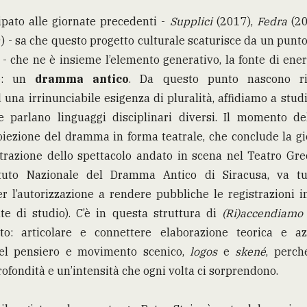
ipato alle giornate precedenti -
Supplici
(2017),
Fedra
(20
) - sa che questo progetto culturale scaturisce da un punt
- che ne è insieme l’elemento generativo, la fonte di ener
le: un
dramma antico
. Da questo punto nascono rif
una irrinunciabile esigenza di pluralità, affidiamo a stud
 parlano linguaggi disciplinari diversi. Il momento del
oiezione del dramma in forma teatrale, che conclude la gi
istrazione dello spettacolo andato in scena nel Teatro Gre
stituto Nazionale del Dramma Antico di Siracusa, va tu
er l’autorizzazione a rendere pubbliche le registrazioni i
te di studio). C’è in questa struttura di
(Ri)accendiamo 
to: articolare e connettere elaborazione teorica e az
l pensiero e movimento scenico,
logos
e
skené
, perch
profondità e un’intensità che ogni volta ci sorprendono.