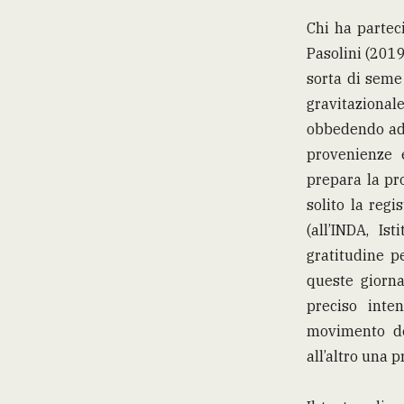
Chi ha partec
Pasolini (2019
sorta di seme 
gravitaziona
obbedendo ad 
provenienze e
prepara la pr
solito la reg
(all’INDA, I
gratitudine p
queste giorna
preciso inten
movimento de
all’altro una 