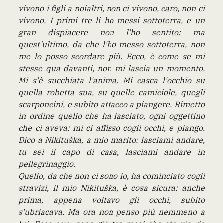
vivono i figli a noialtri, non ci vivono, caro, non ci
vivono. I primi tre li ho messi sottoterra, e un
gran dispiacere non l'ho sentito: ma
quest’ultimo, da che l'ho messo sottoterra, non
me lo posso scordare più. Ecco, è come se mi
stesse qua davanti, non mi lascia un momento.
Mi s'è succhiata l'anima. Mi casca l'occhio su
quella robetta sua, su quelle camiciole, quegli
scarponcini, e subito attacco a piangere. Rimetto
in ordine quello che ha lasciato, ogni oggettino
che ci aveva: mi ci affisso cogli occhi, e piango.
Dico a Nikituška, a mio marito: lasciami andare,
tu sei il capo di casa, lasciami andare in
pellegrinaggio.
Quello, da che non ci sono io, ha cominciato cogli
stravizi, il mio Nikituška, è cosa sicura: anche
prima, appena voltavo gli occhi, subito
s'ubriacava. Ma ora non penso più nemmeno a