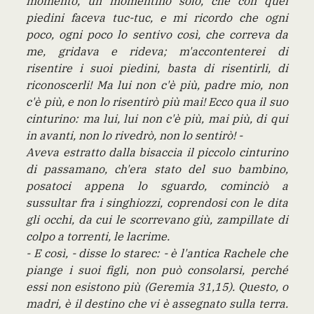
momento, un momentino solo, che con quei
piedini faceva tuc-tuc, e mi ricordo che ogni
poco, ogni poco lo sentivo così, che correva da
me, gridava e rideva; m'accontenterei di
risentire i suoi piedini, basta di risentirli, di
riconoscerli! Ma lui non c'è più, padre mio, non
c'è più, e non lo risentirò più mai! Ecco qua il suo
cinturino: ma lui, lui non c'è più, mai più, di qui
in avanti, non lo rivedrò, non lo sentirò! -
Aveva estratto dalla bisaccia il piccolo cinturino
di passamano, ch'era stato del suo bambino,
posatoci appena lo sguardo, cominciò a
sussultar fra i singhiozzi, coprendosi con le dita
gli occhi, da cui le scorrevano giù, zampillate di
colpo a torrenti, le lacrime.
- E così, - disse lo starec: - è l'antica Rachele che
piange i suoi figli, non può consolarsi, perché
essi non esistono più (Geremia 31,15). Questo, o
madri, è il destino che vi è assegnato sulla terra.