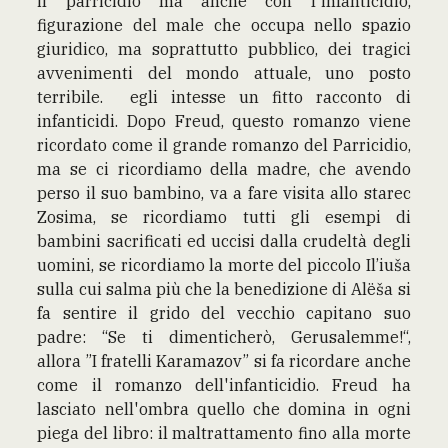
il parricidio ma anche con l'infanticidio,
figurazione del male che occupa nello spazio
giuridico, ma soprattutto pubblico, dei tragici
avvenimenti del mondo attuale, uno posto
terribile. egli intesse un fitto racconto di
infanticidi. Dopo Freud, questo romanzo viene
ricordato come il grande romanzo del Parricidio,
ma se ci ricordiamo della madre, che avendo
perso il suo bambino, va a fare visita allo starec
Zosima, se ricordiamo tutti gli esempi di
bambini sacrificati ed uccisi dalla crudeltà degli
uomini, se ricordiamo la morte del piccolo Il’iuša
sulla cui salma più che la benedizione di Alëša si
fa sentire il grido del vecchio capitano suo
padre: “Se ti dimenticherò, Gerusalemme!“,
allora ”I fratelli Karamazov” si fa ricordare anche
come il romanzo dell'infanticidio. Freud ha
lasciato nell'ombra quello che domina in ogni
piega del libro: il maltrattamento fino alla morte