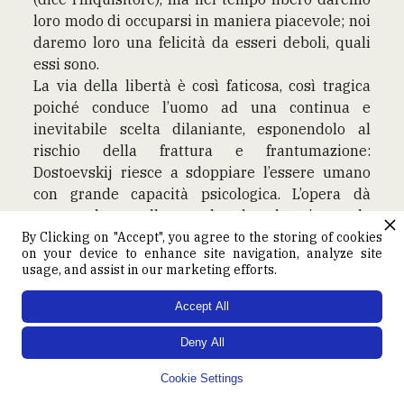
loro modo di occuparsi in maniera piacevole; noi
daremo loro una felicità da esseri deboli, quali
essi sono.
La via della libertà è così faticosa, così tragica
poiché conduce l’uomo ad una continua e
inevitabile scelta dilaniante, esponendolo al
rischio della frattura e frantumazione:
Dostoevskij riesce a sdoppiare l’essere umano
con grande capacità psicologica. L’opera dà
autorevolezza alle parole che descrivono lo
spingersi fino al limite dell’essere nel mondo:
By Clicking on "Accept", you agree to the storing of cookies
on your device to enhance site navigation, analyze site
“Nella mia vita ho solo portato alle estreme
usage, and assist in our marketing efforts.
conseguenze ciò che voi non avete osato
condurre neppure a metà, prendendo oltretutto
Accept All
per buonsenso la vostra viltà”. ("Memorie dal
Deny All
sottosuolo", 1864).
“Il sottosuolo non è al di fuori di noi, è dentro di
Cookie Settings
noi: sdoppiati lo siamo, nella quotidianità, per