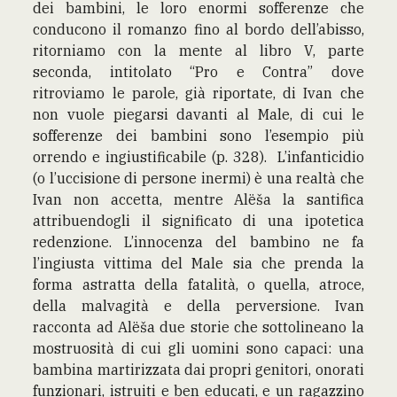
dei bambini, le loro enormi sofferenze che
conducono il romanzo fino al bordo dell’abisso,
ritorniamo con la mente al libro V, parte
seconda, intitolato “Pro e Contra” dove
ritroviamo le parole, già riportate, di Ivan che
non vuole piegarsi davanti al Male, di cui le
sofferenze dei bambini sono l’esempio più
orrendo e ingiustificabile (p. 328). L’infanticidio
(o l’uccisione di persone inermi) è una realtà che
Ivan non accetta, mentre Alëša la santifica
attribuendogli il significato di una ipotetica
redenzione. L’innocenza del bambino ne fa
l’ingiusta vittima del Male sia che prenda la
forma astratta della fatalità, o quella, atroce,
della malvagità e della perversione. Ivan
racconta ad Alëša due storie che sottolineano la
mostruosità di cui gli uomini sono capaci: una
bambina martirizzata dai propri genitori, onorati
funzionari, istruiti e ben educati, e un ragazzino