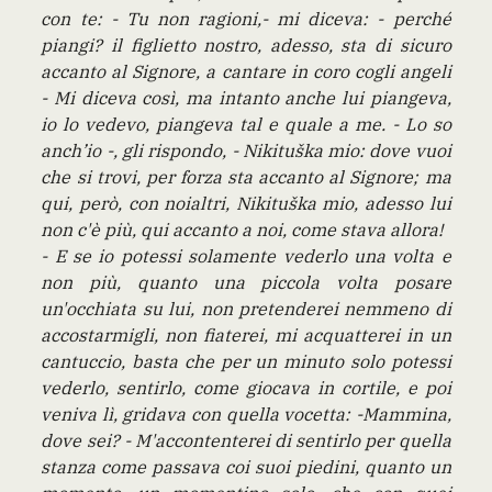
con te: - Tu non ragioni,- mi diceva: - perché
piangi? il figlietto nostro, adesso, sta di sicuro
accanto al Signore, a cantare in coro cogli angeli
- Mi diceva così, ma intanto anche lui piangeva,
io lo vedevo, piangeva tal e quale a me. - Lo so
anch’io -, gli rispondo, - Nikituška mio: dove vuoi
che si trovi, per forza sta accanto al Signore; ma
qui, però, con noialtri, Nikituška mio, adesso lui
non c'è più, qui accanto a noi, come stava allora!
- E se io potessi solamente vederlo una volta e
non più, quanto una piccola volta posare
un'occhiata su lui, non pretenderei nemmeno di
accostarmigli, non fiaterei, mi acquatterei in un
cantuccio, basta che per un minuto solo potessi
vederlo, sentirlo, come giocava in cortile, e poi
veniva lì, gridava con quella vocetta: -Mammina,
dove sei? - M'accontenterei di sentirlo per quella
stanza come passava coi suoi piedini, quanto un