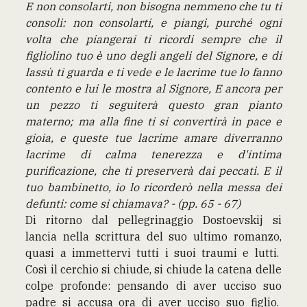
E non consolarti, non bisogna nemmeno che tu ti
consoli: non consolarti, e piangi, purché ogni
volta che piangerai ti ricordi sempre che il
figliolino tuo è uno degli angeli del Signore, e di
lassù ti guarda e ti vede e le lacrime tue lo fanno
contento e lui le mostra al Signore, E ancora per
un pezzo ti seguiterà questo gran pianto
materno; ma alla fine ti si convertirà in pace e
gioia, e queste tue lacrime amare diverranno
lacrime di calma tenerezza e d'intima
purificazione, che ti preserverà dai peccati. E il
tuo bambinetto, io lo ricorderò nella messa dei
defunti: come si chiamava? - (pp. 65 - 67)
Di ritorno dal pellegrinaggio Dostoevskij si
lancia nella scrittura del suo ultimo romanzo,
quasi a immettervi tutti i suoi traumi e lutti.
Così il cerchio si chiude, si chiude la catena delle
colpe profonde: pensando di aver ucciso suo
padre si accusa ora di aver ucciso suo figlio.