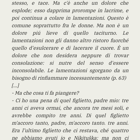
stesso, e tace. Ma c'è anche un dolore che
esplode; esso dapprima prorompe in lacrime, e
poi continua a colare in lamentazioni. Questo è
comune soprattutto fra le donne. Ma non è un
dolore piú lieve di quello taciturno. Le
lamentazioni non gli danno altro ristoro fuorché
quello d'esulcerare e di lacerare il cuore. È un
dolore che non desidera neppure di trovar
consolazione: si nutre del senso d'essere
inconsolabile. Le lamentazioni sgorgano da un
bisogno di rinfiammare incessantemente (p. 63)
[…]
- Ma che cosa ti fa piangere?
- Ci ho una pena di quel figlietto, padre mio: tre
anni ci aveva ormai, che ancora tre mesi soli, e
avrebbe compito tre anni. Di quel figlietto
m'accoro tanto, padre, m'accoro tanto. tre anni.
Era l’ultimo figlietto che ci restava, ché quattro
ne abbiamo avuti io e Nikituška: ma non ci