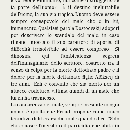
e vorrebbe eliminarlo, ma come distruggerlo se
fa parte dell’uomo? È il destino ineluttabile
dell’uomo, la sua via tragica. L’uomo deve essere
sempre consapevole del male che è in lui,
immanente. Qualsiasi parola Dostoevskij adoperi
per descrivere lo scandalo del male, in esso
rimane intoccato il suo carattere di aporia, di
difficoltà irrisolvibile ad essere compreso. Si
dimostra qui l’ambivalenza segreta
dell’immaginario dello scrittore, costretto tra il
senso di colpa per la morte dell’odiato padre e il
dolore per la morte dell’amato figlio Alëkseij di
tre anni. Egli è convinto che sia morto per un
attacco epilettico, vittima quindi di un male che
lui gli ha trasmesso.
La conoscenza del male, sempre presente in ogni
uomo, è quella che Freud propone come unico
tentativo di liberarsi dal male quando dice: “Solo
chi conosce l’incesto o il parricidio che abita in