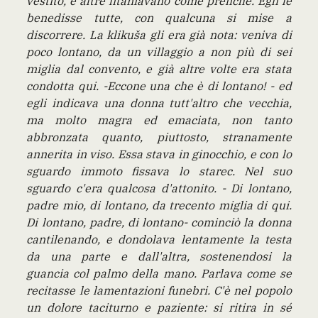
vestito, e altre litaniavano come prefiche. Egli le
benedisse tutte, con qualcuna si mise a
discorrere. La klikuša gli era già nota: veniva di
poco lontano, da un villaggio a non più di sei
miglia dal convento, e già altre volte era stata
condotta qui. -Eccone una che è di lontano! - ed
egli indicava una donna tutt'altro che vecchia,
ma molto magra ed emaciata, non tanto
abbronzata quanto, piuttosto, stranamente
annerita in viso. Essa stava in ginocchio, e con lo
sguardo immoto fissava lo starec. Nel suo
sguardo c'era qualcosa d'attonito. - Di lontano,
padre mio, di lontano, da trecento miglia di qui.
Di lontano, padre, di lontano- cominciò la donna
cantilenando, e dondolava lentamente la testa
da una parte e dall'altra, sostenendosi la
guancia col palmo della mano. Parlava come se
recitasse le lamentazioni funebri. C'è nel popolo
un dolore taciturno e paziente: si ritira in sé