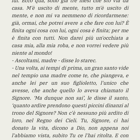
lui. Ecco qua, sono già tre mesi che sto via da
casa. M'è uscito di mente, tutto m'è uscito di
mente, e non mi va nemmeno di ricordarmene:
già, ormai, che potrei avere a che fare con lui? È
finita ogni cosa con lui, ogni cosa è finita; per me
è finita con tutti. Non darei più un'occhiata a
casa mia, alla mia roba, e non vorrei vedere più
niente al mondo!
- Ascoltami, madre - disse lo starec.
- Una volta, ai tempi di prima, un gran santo vide
nel tempio una madre come te, che piangeva, e
anche lei per un suo figlioletto, l'unico che
avesse, che anche quello lo aveva chiamato il
Signore. ‘Ma dunque non sai’, le disse il santo,
‘quanto ardire prendono questi piccini dinanzi al
trono del Signore? Non c'è nessuno più ardito di
loro, nel Regno dei Cieli. Tu, Signore, ci hai
donato la vita, dicono a Dio, non appena noi
l'abbiamo vista, subito Tu ce l'hai ritolta. E con